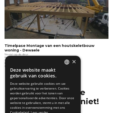
Timelpase Montage van een houtskeletbouw
woning - Dewaele
Sleutel-op-de-deur
Nadenken over bouwen
×
Wat is duurzaam bouwen
Bouwen in de toekomst
Bouwen en de wet
Deze website maakt
DUTCH
gebruik van cookies.
FRENCH
Deze website gebruikt cookies om uw
gebruikservaring te verbeteren. Cookies
Mis de laatste
worden gebruikt voor het tonen van
gepersonaliseerde advertenties. Door onze
bouwnieuwtjes niet!
website te gebruiken, stemt u in met alle
cookies in overeenstemming met ons
Cookiebeleid.
Lees verder