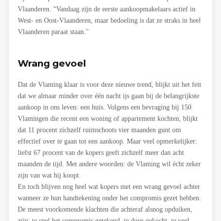
Vlaanderen. “Vandaag zijn de eerste aankoopmakelaars actief in
West- en Oost-Vlaanderen, maar bedoeling is dat ze straks in heel
Vlaanderen paraat staan."
Wrang gevoel
Dat de Vlaming klaar is voor deze nieuwe trend, blijkt uit het feit
dat we almaar minder over één nacht ijs gaan bij de belangrijkste
aankoop in ons leven: een huis. Volgens een bevraging bij 150
Vlamingen die recent een woning of appartement kochten, blijkt
dat 11 procent zichzelf ruimschoots vier maanden gunt om
effectief over te gaan tot een aankoop. Maar veel opmerkelijker:
liefst 67 procent van de kopers geeft zichzelf meer dan acht
maanden de tijd. Met andere woorden: de Vlaming wil écht zeker
zijn van wat hij koopt.
En toch blijven nog heel wat kopers met een wrang gevoel achter
wanneer ze hun handtekening onder het compromis gezet hebben.
De meest voorkomende klachten die achteraf alsnog opduiken,
zijn: te snel het compromis getekend, te duur gekocht, te veel