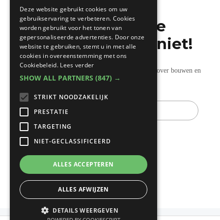
FRENCH
Deze website gebruikt cookies om uw
gebruikservaring te verbeteren. Cookies
Mis de laatste
worden gebruikt voor het tonen van
gepersonaliseerde advertenties. Door onze
bouwnieuwtjes niet!
website te gebruiken, stemt u in met alle
cookies in overeenstemming met ons
Cookiebeleid.
Lees verder
Ontvang onze wekelijkse updates vol nuttige tips over bouwen en
SHOW ALL PARTNERS
(847) →
verbouwen.
STRIKT NOODZAKELIJK
E-
mail
PRESTATIE
TARGETING
NIET-GECLASSIFICEERD
ALLES ACCEPTEREN
ALLES AFWIJZEN
DETAILS WEERGEVEN
POWERED BY COOKIESCRIPT