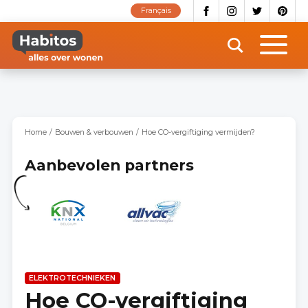
Overslaan
Français
en
naar
de
inhoud
gaan
Home
Bouwen & verbouwen
Hoe CO-vergiftiging vermijden?
Aanbevolen partners
ELEKTROTECHNIEKEN
Hoe CO-vergiftiging