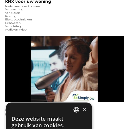
KNX voor uw woning
Nadenken over bouwen
Verwarming
Ventileren
Koeling
Elektrotechnieken
Renoveren
Verlichting
Audio en video
×
SoSimply - Elektriciteit
Elektrotechnieken
Deze website maakt
DUTCH
gebruik van cookies.