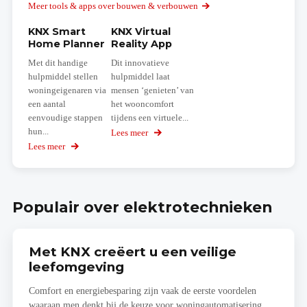
Meer tools & apps over bouwen & verbouwen
KNX Smart
KNX Virtual
Home Planner
Reality App
Met dit handige
Dit innovatieve
hulpmiddel stellen
hulpmiddel laat
woningeigenaren via
mensen ‘genieten’ van
een aantal
het wooncomfort
eenvoudige stappen
tijdens een virtuele...
hun...
Lees meer
over
KNX
Lees meer
over
Virtual
KNX
Reality
Smart
App
Home
Planner
Populair over elektrotechnieken
Met KNX creëert u een veilige
leefomgeving
Comfort en energiebesparing zijn vaak de eerste voordelen
waaraan men denkt bij de keuze voor woningautomatisering.