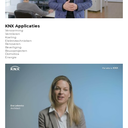
KNX Applicaties
Verwarming
Ventileren
Koeling
Elektrotechnieken
Renoveren
Beveiliging
Bouwprojecten
Domotica
Energie