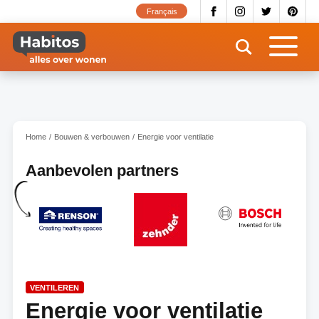
Overslaan
Français
en
naar
de
inhoud
gaan
Home
Bouwen & verbouwen
Energie voor ventilatie
Aanbevolen partners
VENTILEREN
Energie voor ventilatie