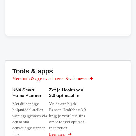
Tools & apps
Meer tools & apps over bouwen & verbouwen
KNX Smart
Zet je Healthbox
Home Planner
3.0 optimaal in
Met dit handige
Via de app bij de
hulpmiddel stellen
Renson Healthbox 3.0
woningeigenaren via
krijg je ventilatie-tips
een aantal
om je toestel optimaal
eenvoudige stappen
in te zetten...
hun...
Lees meer
over