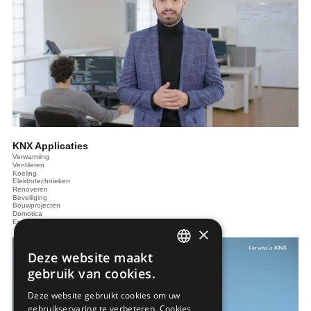
KNX Applicaties
Verwarming
Ventileren
Koeling
Elektrotechnieken
Renoveren
Beveiliging
Bouwprojecten
Domotica
Energie
×
Deze website maakt
DUTCH
gebruik van cookies.
FRENCH
Deze website gebruikt cookies om uw
gebruikservaring te verbeteren. Cookies