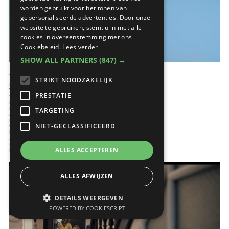
worden gebruikt voor het tonen van
gepersonaliseerde advertenties. Door onze
website te gebruiken, stemt u in met alle
cookies in overeenstemming met ons
Cookiebeleid.
Lees verder
SHOW ALL PARTNERS
(847) →
Voor wie is KNX?
STRIKT NOODZAKELIJK
Nadenken over bouwen
Verwarming
PRESTATIE
Ventileren
Koeling
Elektrotechnieken
TARGETING
Afwerking
Renoveren
NIET-GECLASSIFICEERD
Woonbesprekingen
Beveiliging
Architectuur
Domotica
ALLES ACCEPTEREN
Energie
ALLES AFWIJZEN
DETAILS WEERGEVEN
POWERED BY COOKIESCRIPT