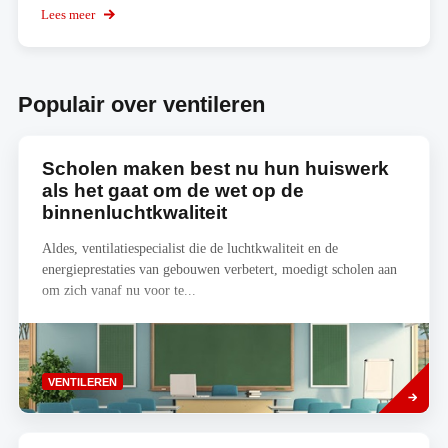
Zet
Lees meer
over
je
KNX
Healthbox
Smart
3.0
Home
optimaal
Planner
in
Populair over ventileren
Scholen maken best nu hun huiswerk
als het gaat om de wet op de
binnenluchtkwaliteit
Aldes, ventilatiespecialist die de luchtkwaliteit en de
energieprestaties van gebouwen verbetert, moedigt scholen aan
om zich vanaf nu voor te...
Lees
VENTILEREN
meer