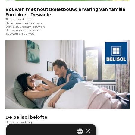
Bouwen met houtskeletbouw: ervaring van familie
Fontaine - Dewaele
Sleutel-op-de-deur
Nadenken over bouwen
Wat is duurzaam bouwen
Bouwen in de toekomst
Bouwen en de wet
De belisol belofte
Binnenafwerking
Ramen en deuren
×
Nadenken over bouwen
Bouwen in de toekomst