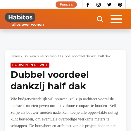
Overslaan
Français
en
naar
de
inhoud
gaan
Home
Bouwen & verbouwen
Dubbel voordeel dankzij half dak
BOUWEN EN DE WET
Dubbel voordeel
dankzij half dak
Wie budgetvriendelijk wil bouwen, zal zijn architect vooral de
opdracht moeten geven om het volume compact te houden. Zelf
zul je als bouwer moeten nadenken hoe je alle oppervlakte nuttig
kunt besteden, om eventuele overbodige vierkante meters te
schrappen. De bouwheer en architect van dit project hadden die