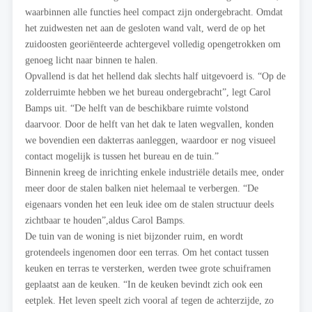
waarbinnen alle functies heel compact zijn ondergebracht. Omdat
het zuidwesten net aan de gesloten wand valt, werd de op het
zuidoosten georiënteerde achtergevel volledig opengetrokken om
genoeg licht naar binnen te halen.
Opvallend is dat het hellend dak slechts half uitgevoerd is. “Op de
zolderruimte hebben we het bureau ondergebracht”, legt Carol
Bamps uit. “De helft van de beschikbare ruimte volstond
daarvoor. Door de helft van het dak te laten wegvallen, konden
we bovendien een dakterras aanleggen, waardoor er nog visueel
contact mogelijk is tussen het bureau en de tuin.”
Binnenin kreeg de inrichting enkele industriële details mee, onder
meer door de stalen balken niet helemaal te verbergen. “De
eigenaars vonden het een leuk idee om de stalen structuur deels
zichtbaar te houden”,aldus Carol Bamps.
De tuin van de woning is niet bijzonder ruim, en wordt
grotendeels ingenomen door een terras. Om het contact tussen
keuken en terras te versterken, werden twee grote schuiframen
geplaatst aan de keuken. “In de keuken bevindt zich ook een
eetplek. Het leven speelt zich vooral af tegen de achterzijde, zo