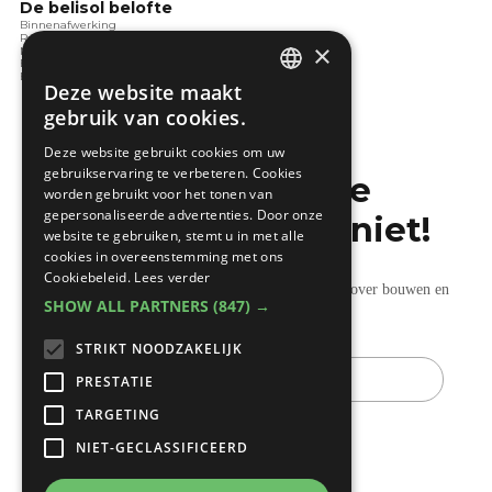
De belisol belofte
Binnenafwerking
Ramen en deuren
×
Nadenken over bouwen
Bouwen in de toekomst
Bouwen en de wet
Deze website maakt
DUTCH
gebruik van cookies.
FRENCH
Deze website gebruikt cookies om uw
gebruikservaring te verbeteren. Cookies
Mis de laatste
worden gebruikt voor het tonen van
gepersonaliseerde advertenties. Door onze
bouwnieuwtjes niet!
website te gebruiken, stemt u in met alle
cookies in overeenstemming met ons
Cookiebeleid.
Lees verder
Ontvang onze wekelijkse updates vol nuttige tips over bouwen en
SHOW ALL PARTNERS
(847) →
verbouwen.
STRIKT NOODZAKELIJK
E-
mail
PRESTATIE
TARGETING
NIET-GECLASSIFICEERD