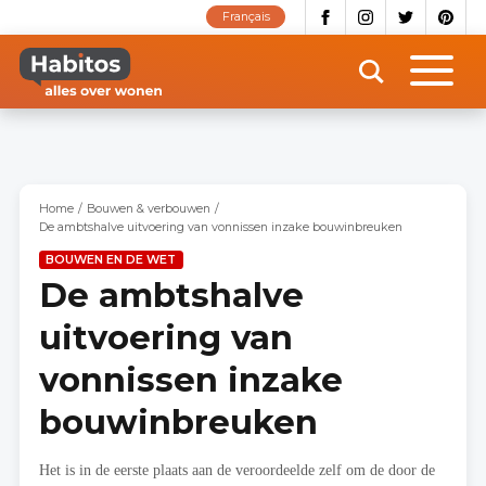
Overslaan
Français
en
naar
de
inhoud
gaan
Home
Bouwen & verbouwen
De ambtshalve uitvoering van vonnissen inzake bouwinbreuken
BOUWEN EN DE WET
De ambtshalve
uitvoering van
vonnissen inzake
bouwinbreuken
Het is in de eerste plaats aan de veroordeelde zelf om de door de