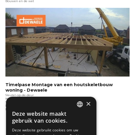
Bouwen en de wet
Timelpase Montage van een houtskeletbouw
woning - Dewaele
Sleutel-op-de-deur
Nadenken over bouwen
×
Wat is duurzaam bouwen
Bouwen in de toekomst
Bouwen en de wet
Deze website maakt
DUTCH
gebruik van cookies.
FRENCH
Deze website gebruikt cookies om uw