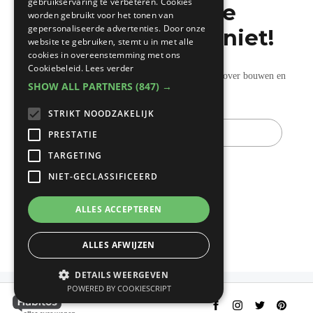
gebruikservaring te verbeteren. Cookies
Mis de laatste
worden gebruikt voor het tonen van
gepersonaliseerde advertenties. Door onze
bouwnieuwtjes niet!
website te gebruiken, stemt u in met alle
cookies in overeenstemming met ons
Cookiebeleid.
Lees verder
Ontvang onze wekelijkse updates vol nuttige tips over bouwen en
SHOW ALL PARTNERS
(847) →
verbouwen.
STRIKT NOODZAKELIJK
E-
mail
PRESTATIE
TARGETING
NIET-GECLASSIFICEERD
ALLES ACCEPTEREN
ALLES AFWIJZEN
DETAILS WEERGEVEN
POWERED BY COOKIESCRIPT