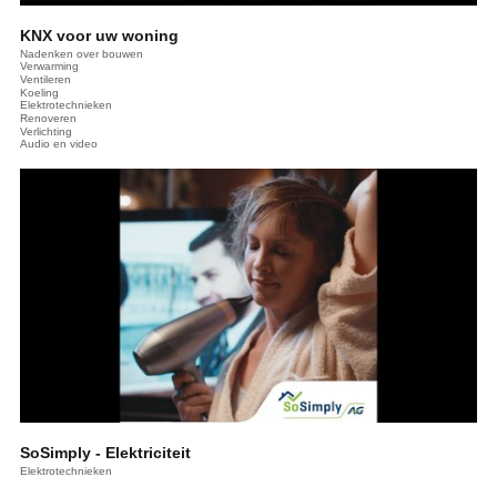
KNX voor uw woning
Nadenken over bouwen
Verwarming
Ventileren
Koeling
Elektrotechnieken
Renoveren
Verlichting
Audio en video
SoSimply - Elektriciteit
Elektrotechnieken