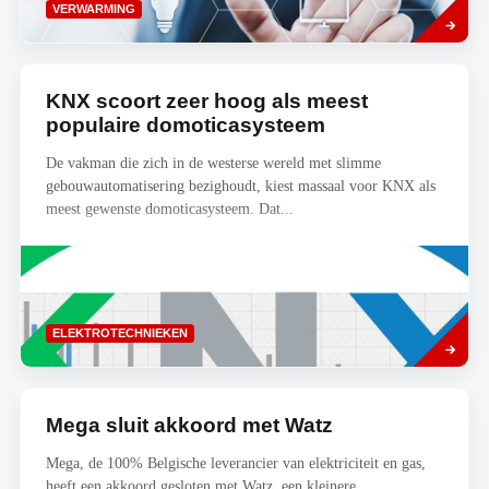
Read
VERWARMING
more
KNX scoort zeer hoog als meest
populaire domoticasysteem
De vakman die zich in de westerse wereld met slimme
gebouwautomatisering bezighoudt, kiest massaal voor KNX als
meest gewenste domoticasysteem. Dat...
Lees
ELEKTROTECHNIEKEN
meer
Mega sluit akkoord met Watz
Mega, de 100% Belgische leverancier van elektriciteit en gas,
heeft een akkoord gesloten met Watz, een kleinere