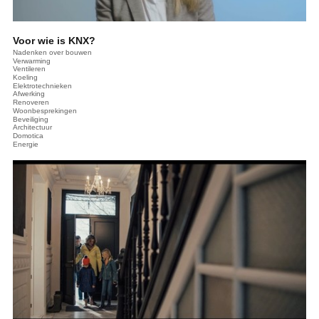
Voor wie is KNX?
Nadenken over bouwen
Verwarming
Ventileren
Koeling
Elektrotechnieken
Afwerking
Renoveren
Woonbesprekingen
Beveiliging
Architectuur
Domotica
Energie