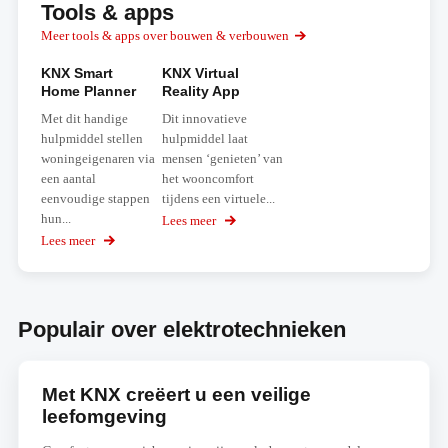
Tools & apps
Meer tools & apps over bouwen & verbouwen
KNX Smart
KNX Virtual
Home Planner
Reality App
Met dit handige
Dit innovatieve
hulpmiddel stellen
hulpmiddel laat
woningeigenaren via
mensen ‘genieten’ van
een aantal
het wooncomfort
eenvoudige stappen
tijdens een virtuele...
hun...
Lees meer
over
KNX
Lees meer
over
Virtual
KNX
Reality
Smart
App
Home
Planner
Populair over elektrotechnieken
Met KNX creëert u een veilige
leefomgeving