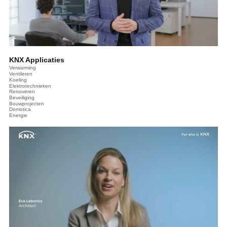
KNX Applicaties
Verwarming
Ventileren
Koeling
Elektrotechnieken
Renoveren
Beveiliging
Bouwprojecten
Domotica
Energie