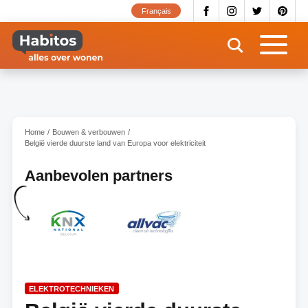
Overslaan
Français
en
naar
de
inhoud
gaan
Home
Bouwen & verbouwen
België vierde duurste land van Europa voor elektriciteit
Aanbevolen partners
ELEKTROTECHNIEKEN