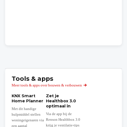
Tools & apps
Meer tools & apps over bouwen & verbouwen
KNX Smart
Zet je
Home Planner
Healthbox 3.0
optimaal in
Met dit handige
Via de app bij de
hulpmiddel stellen
Renson Healthbox 3.0
woningeigenaren via
krijg je ventilatie-tips
een aantal