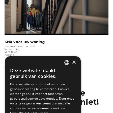
KNX voor uw woning
Nadenken over bouwen
Verwarming
Ventileren
Koeling
Elektrotechnieken
×
Renoveren
Verlichting
Audio en video
Deze website maakt
DUTCH
gebruik van cookies.
FRENCH
Deze website gebruikt cookies om uw
gebruikservaring te verbeteren. Cookies
Mis de laatste
worden gebruikt voor het tonen van
gepersonaliseerde advertenties. Door onze
bouwnieuwtjes niet!
website te gebruiken, stemt u in met alle
cookies in overeenstemming met ons
Cookiebeleid.
Lees verder