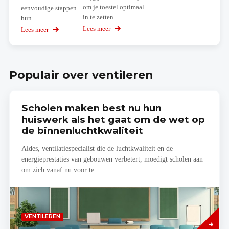
om je toestel optimaal
eenvoudige stappen
in te zetten...
hun...
Lees meer
over
Lees meer
over
Zet
KNX
je
Smart
Healthbox
Home
3.0
Planner
Populair over ventileren
optimaal
in
Scholen maken best nu hun
huiswerk als het gaat om de wet op
de binnenluchtkwaliteit
Aldes, ventilatiespecialist die de luchtkwaliteit en de
energieprestaties van gebouwen verbetert, moedigt scholen aan
om zich vanaf nu voor te...
Lees
VENTILEREN
meer