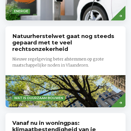
Read
ENERGIE
more
Natuurherstelwet gaat nog steeds
gepaard met te veel
rechtsonzekerheid
Nieuwe regelgeving beter afstemmen op grote
maatschappelijke noden in Vlaanderen.
Lees
WAT IS DUURZAAM BOUWEN
meer
Vanaf nu in woningpas:
klimaatbestendigheid van je