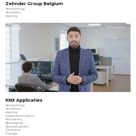
Zehnder Group Belgium
Verwarming
Ventileren
Koeling
KNX Applicaties
Verwarming
Ventileren
Koeling
Elektrotechnieken
Renoveren
Beveiliging
Bouwprojecten
Domotica
Energie