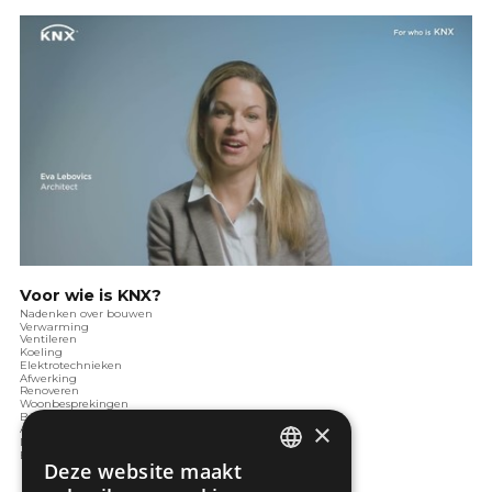
Voor wie is KNX?
Nadenken over bouwen
Verwarming
Ventileren
Koeling
Elektrotechnieken
Afwerking
Renoveren
Woonbesprekingen
Beveiliging
×
Architectuur
Domotica
Energie
Deze website maakt
DUTCH