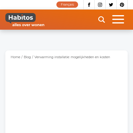
Overslaan
Français
en
naar
de
inhoud
gaan
Home
Blog
Verwarming installatie: mogelijkheden en kosten