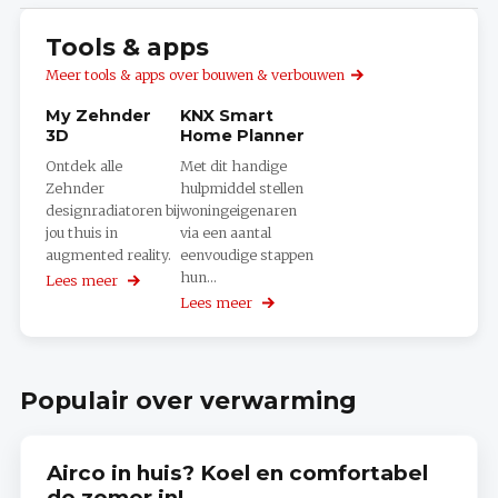
Tools & apps
Meer tools & apps over bouwen & verbouwen
My Zehnder
KNX Smart
3D
Home Planner
Ontdek alle
Met dit handige
Zehnder
hulpmiddel stellen
designradiatoren bij
woningeigenaren
jou thuis in
via een aantal
augmented reality.
eenvoudige stappen
hun...
Lees meer
over
My
Lees meer
over
Zehnder
KNX
3D
Smart
Home
Planner
Populair over verwarming
Airco in huis? Koel en comfortabel
de zomer in!