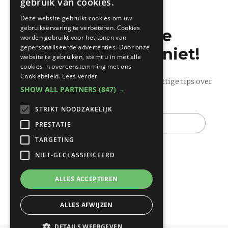
gebruik van cookies.
FRENCH
Deze website gebruikt cookies om uw
gebruikservaring te verbeteren. Cookies
Mis de laatste
worden gebruikt voor het tonen van
gepersonaliseerde advertenties. Door onze
bouwnieuwtjes niet!
website te gebruiken, stemt u in met alle
cookies in overeenstemming met ons
Cookiebeleid.
Lees verder
Ontvang onze wekelijkse updates vol nuttige tips over
SHOW ALL PARTNERS
(847) →
bouwen en verbouwen.
STRIKT NOODZAKELIJK
E-
mail
PRESTATIE
TARGETING
NIET-GECLASSIFICEERD
ALLES ACCEPTEREN
ALLES AFWIJZEN
DETAILS WEERGEVEN