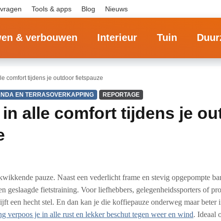
 vragen
Tools & apps
Blog
Nieuws
en & verbouwen
Interieur
Tuin
Duur
lle comfort tijdens je outdoor fietspauze
NDA EN TERRASOVERKAPPING
REPORTAGE
in alle comfort tijdens je o
e
rkwikkende pauze. Naast een vederlicht frame en stevig opgepompte ban
n geslaagde fietstraining. Voor liefhebbers, gelegenheidssporters of pr
lijft een hecht stel. En dan kan je die koffiepauze onderweg maar beter 
g verpoos je in alle rust en lekker beschut tegen weer en wind
. Ideaal