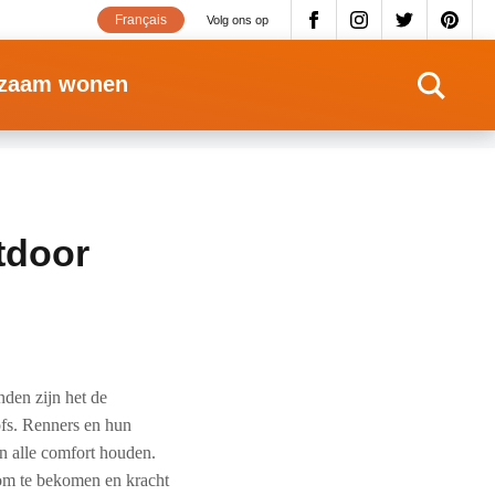
Français
Volg ons op
zaam wonen
utdoor
den zijn het de
ofs. Renners en hun
in alle comfort houden.
 om te bekomen en kracht