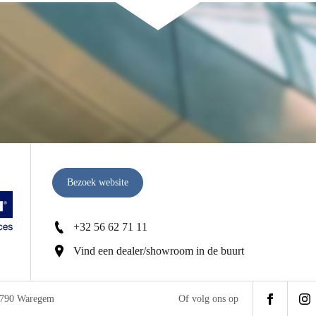
Bezoek website
+32 56 62 71 11
Vind een dealer/showroom in de buurt
 8790 Waregem
Of volg ons op