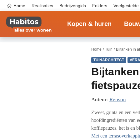
Overslaan
Top
Home
Realisaties
Bedrijvengids
Folders
Veelgestelde
en
navigation
naar
Main
de
navigation
inhoud
Kopen & huren
Bouw
gaan
Home
Tuin
Bijtanken in a
TUINARCHITECT
VERA
Bijtanken 
fietspauz
Auteur:
Renson
Zweet, grinta en een ve
hoofdingrediënten van ee
koffiepauzes, het is en b
Met een terrasoverkappin