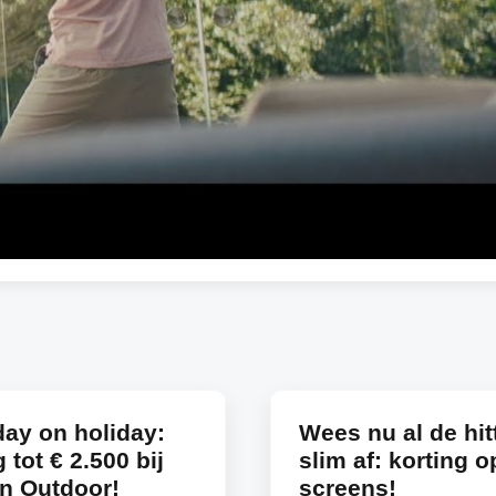
ay on holiday:
Wees nu al de hit
 tot € 2.500 bij
slim af: korting o
n Outdoor!
screens!