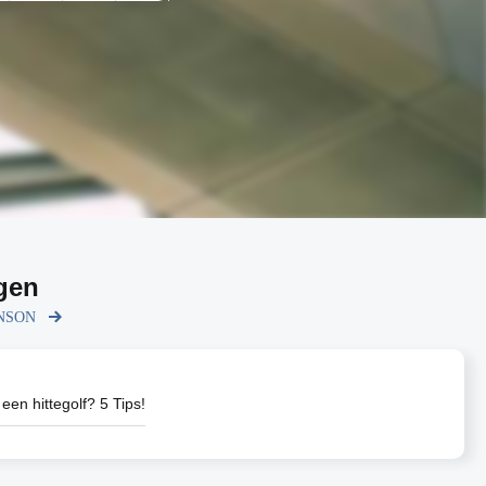
gen
RENSON
 een hittegolf? 5 Tips!