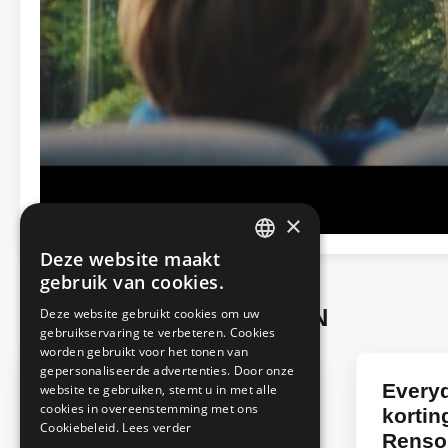
×
Deze website maakt
DUTCH
gebruik van cookies.
FRENCH
Advertorials from RENSON
Deze website gebruikt cookies om uw
gebruikservaring te verbeteren. Cookies
worden gebruikt voor het tonen van
gepersonaliseerde advertenties. Door onze
Alles voor een uniforme
Everyd
website te gebruiken, stemt u in met alle
cookies in overeenstemming met ons
oprit met eSafe
korting
Cookiebeleid.
Lees verder
Entrada- gamma
Renso