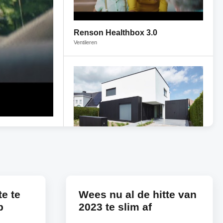
Renson Healthbox 3.0
Ventileren
Renson Linarte gevelbekleding
Bouwwerken
te te
Wees nu al de hitte van
p
2023 te slim af