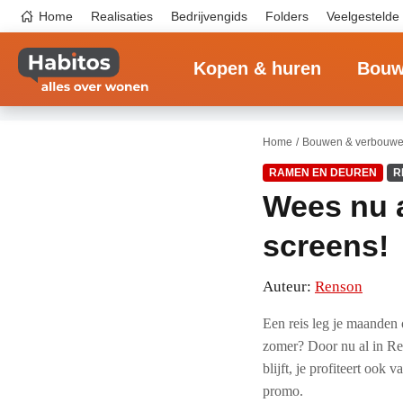
Overslaan
Top
Home
Realisaties
Bedrijvengids
Folders
Veelgestelde
en
navigation
naar
Main
de
navigation
inhoud
Kopen & huren
Bouw
gaan
Home
Bouwen & verbouw
RAMEN EN DEUREN
R
Wees nu al
screens!
Auteur:
Renson
Een reis leg je maanden
zomer? Door nu al in Ren
blijft, je profiteert ook 
promo.