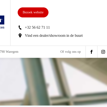
Bezoek website
+32 56 62 71 11
Vind een dealer/showroom in de buurt
 8790 Waregem
Of volg ons op