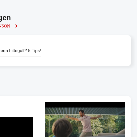
gen
RENSON
 een hittegolf? 5 Tips!