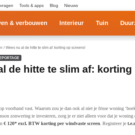
 vragen
Tools & apps
Blog
Nieuws
en & verbouwen
Interieur
Tuin
Duur
en
Wees nu al de hitte te slim af: korting op screens!
EPORTAGE
 de hitte te slim af: korting
 op voorhand vast. Waarom zou je dan ook al niet je frisse woning ‘bo
son zonwering te investeren, zorg je er niet alleen voor dat je woning 
van
€ 120* excl. BTW korting per windvaste screen
. Registreer je
t.e