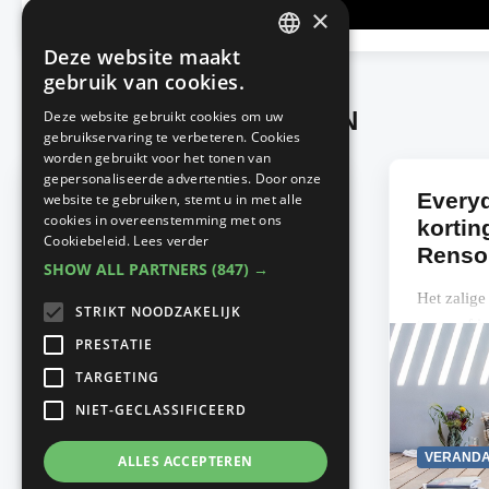
×
Deze website maakt
DUTCH
gebruik van cookies.
FRENCH
Advertorials from RENSON
Deze website gebruikt cookies om uw
gebruikservaring te verbeteren. Cookies
worden gebruikt voor het tonen van
gepersonaliseerde advertenties. Door onze
Alles voor een uniforme
Everyd
website te gebruiken, stemt u in met alle
cookies in overeenstemming met ons
oprit met eSafe
korting
Cookiebeleid.
Lees verder
Entrada- gamma
Renso
SHOW ALL PARTNERS
(847) →
Staat je nieuwe of verbouwde woning
Het zalige
STRIKT NOODZAKELIJK
(bijna) op punt? Dan denk je intussen
terras of i
PRESTATIE
vast al na over hoe je ook je tuin en
jaar door
TARGETING
oprit in dezelfde passende ‘look &...
terrasover
aftellen naa
NIET-GECLASSIFICEERD
Read
TUINPLANNING
VERANDA
ALLES ACCEPTEREN
more