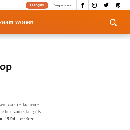
Français
Volg ons op
zaam wonen
 op
eken’ voor de komende
de hele zomer lang fris
.m. 15/04
voor deze