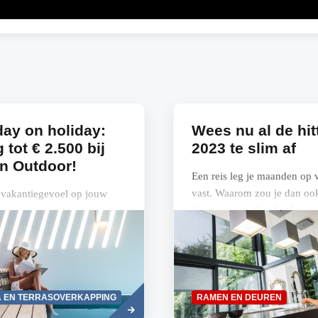
ay on holiday:
Wees nu al de hit
 tot € 2.500 bij
2023 te slim af
n Outdoor!
Een reis leg je maanden op
vast. Waarom zou je dan ook 
 vakantiegevoel op jouw
frisse woning ‘boeken’ voor
n jouw tuin, en dat het hele
komende zomer?
? Met een Renson
kapping is het niet langer
r...
Read
 EN TERRASOVERKAPPING
RAMEN EN DEUREN
more