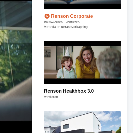
Renson Corporate
Bouwwerken
Ventileren
Veranda en terrasoverkapping
Renson Healthbox 3.0
Ventileren