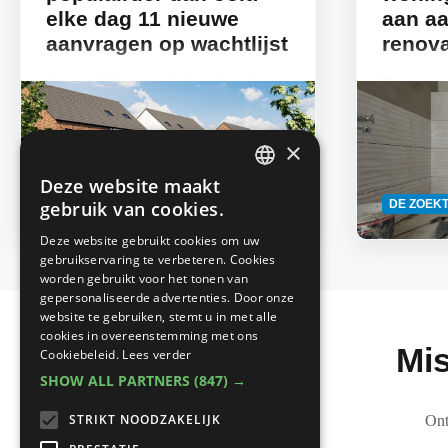
elke dag 11 nieuwe
aan a
aanvragen op wachtlijst
renova
Amper vijf jaar na de lancering zit
De vastgo
Hamsterhuren® stevig in de lift in ons
een daling
land. Al 300 Belgische gezinnen huren
vastgoedtr
×
vandaag op die manier hun
drie maand
toekomstige...
de...
Deze website maakt
DUTCH
Lees
HUREN EN VERHUREN
DE ZOEK
gebruik van cookies.
meer
FRENCH
Deze website gebruikt cookies om uw
gebruikservaring te verbeteren. Cookies
worden gebruikt voor het tonen van
gepersonaliseerde advertenties. Door onze
website te gebruiken, stemt u in met alle
cookies in overeenstemming met ons
Mis
Cookiebeleid.
Lees verder
SHOW ALL PARTNERS
(847) →
STRIKT NOODZAKELIJK
Ont