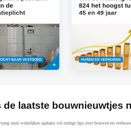
an de
824 het hoogst t
tieplicht
45 en 49 jaar
edmarkt in Vlaanderen heeft
CIB Vlaanderen onderzocht d
 van 9,2% in het aantal
tussen de leeftijd van de hu
ansacties gezien in de eerste
gemiddelde huurprijzen. Daar
en van het jaar, volgens
dat de Vlaming tussen 20 en
Lees
TOCHT NAAR VASTGOED
HUREN EN VERHUREN
meer
 de laatste bouwnieuwtjes n
vang onze wekelijkse updates vol nuttige tips over bouwen en verbou