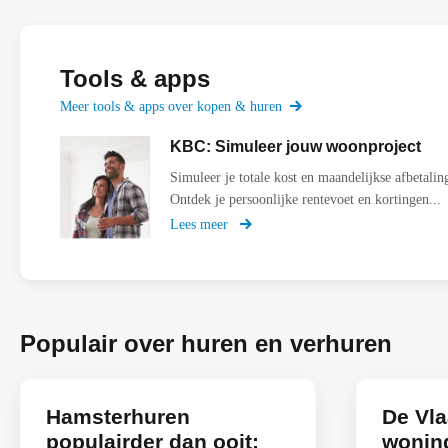
Tools & apps
Meer tools & apps over kopen & huren
KBC: Simuleer jouw woonproject
Simuleer je totale kost en maandelijkse afbetalin
Ontdek je persoonlijke rentevoet en kortingen...
Lees meer
over
Simuleer
jouw
woonproject
Populair over huren en verhuren
Hamsterhuren
De Vl
populairder dan ooit:
woning