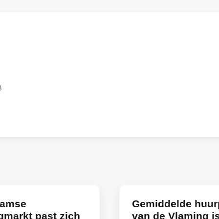
g
aamse
Gemiddelde huurp
markt past zich
van de Vlaming i