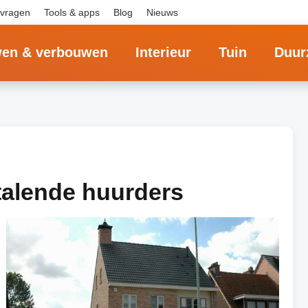
 vragen
Tools & apps
Blog
Nieuws
en & verbouwen
Interieur
Tuin
Duur
talende huurders