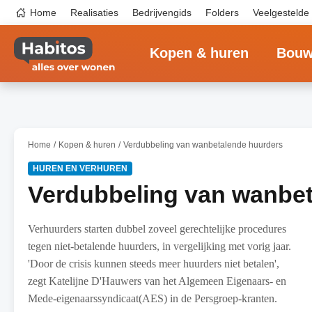
Overslaan
Top
Home
Realisaties
Bedrijvengids
Folders
Veelgestelde
en
navigation
naar
Main
de
navigation
inhoud
Kopen & huren
Bouw
gaan
Home
Kopen & huren
Verdubbeling van wanbetalende huurders
HUREN EN VERHUREN
Verdubbeling van wanbe
Verhuurders starten dubbel zoveel gerechtelijke procedures
tegen niet-betalende huurders, in vergelijking met vorig jaar.
'Door de crisis kunnen steeds meer huurders niet betalen',
zegt Katelijne D'Hauwers van het Algemeen Eigenaars- en
Mede-eigenaarssyndicaat(AES) in de Persgroep-kranten.