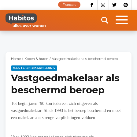
Overslaan
Français
en
naar
de
inhoud
gaan
Home
Kopen & huren
Vastgoedmakelaar als beschermd beroep
VASTGOEDMAKELAARS
Vastgoedmakelaar als
beschermd beroep
Tot begin jaren ’90 kon iedereen zich uitgeven als
vastgoedmakelaar. Sinds 1993 is het beroep beschermd en moet
een makelaar aan strenge verplichtingen voldoen.
Voor 1993 kon zowat iedereen zich uitgeven als