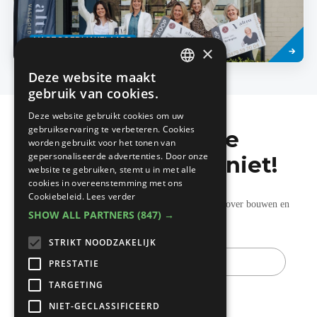
Lees
VASTGOEDMAKELAARS
meer
×
Deze website maakt
DUTCH
gebruik van cookies.
FRENCH
Deze website gebruikt cookies om uw
gebruikservaring te verbeteren. Cookies
Mis de laatste
worden gebruikt voor het tonen van
gepersonaliseerde advertenties. Door onze
bouwnieuwtjes niet!
website te gebruiken, stemt u in met alle
cookies in overeenstemming met ons
Cookiebeleid.
Lees verder
Ontvang onze wekelijkse updates vol nuttige tips over bouwen en
SHOW ALL PARTNERS
(847) →
verbouwen.
STRIKT NOODZAKELIJK
E-
mail
PRESTATIE
TARGETING
NIET-GECLASSIFICEERD