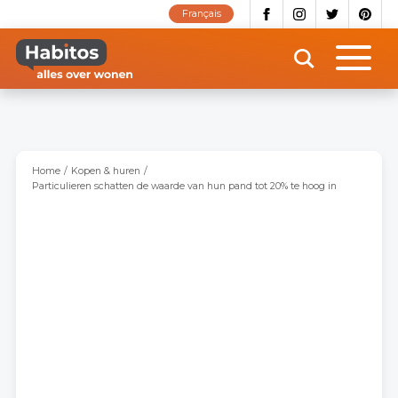
Overslaan
Français
en
naar
de
inhoud
gaan
Home
Kopen & huren
Particulieren schatten de waarde van hun pand tot 20% te hoog in