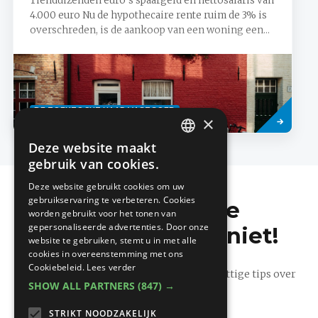
Tienduizenden euro’s spaargeld en nettosalaris van
4.000 euro Nu de hypothecaire rente ruim de 3% is
overschreden, is de aankoop van een woning een...
Lees
DE ZOEKTOCHT NAAR VASTGOED
meer
×
Deze website maakt
DUTCH
gebruik van cookies.
FRENCH
Deze website gebruikt cookies om uw
gebruikservaring te verbeteren. Cookies
Mis de laatste
worden gebruikt voor het tonen van
gepersonaliseerde advertenties. Door onze
bouwnieuwtjes niet!
website te gebruiken, stemt u in met alle
cookies in overeenstemming met ons
Cookiebeleid.
Lees verder
Ontvang onze wekelijkse updates vol nuttige tips over
SHOW ALL PARTNERS
(847) →
bouwen en verbouwen.
STRIKT NOODZAKELIJK