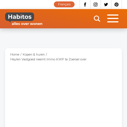
Overslaan
Français
en
naar
de
inhoud
gaan
Home
Kopen & huren
Heylen Vastgoed neemt Immo KWP te Zoersel over