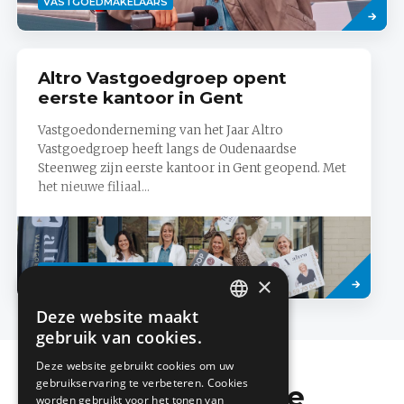
VASTGOEDMAKELAARS
meer
Altro Vastgoedgroep opent
eerste kantoor in Gent
Vastgoedonderneming van het Jaar Altro
Vastgoedgroep heeft langs de Oudenaardse
Steenweg zijn eerste kantoor in Gent geopend. Met
het nieuwe filiaal...
Lees
VASTGOEDMAKELAARS
meer
×
Deze website maakt
DUTCH
gebruik van cookies.
FRENCH
Deze website gebruikt cookies om uw
gebruikservaring te verbeteren. Cookies
Mis de laatste
worden gebruikt voor het tonen van