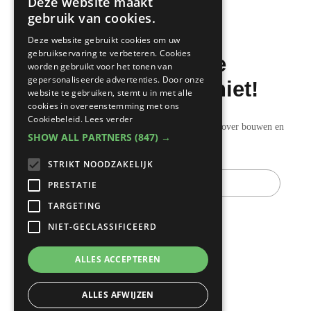
Deze website maakt
DUTCH
gebruik van cookies.
FRENCH
Deze website gebruikt cookies om uw
gebruikservaring te verbeteren. Cookies
Mis de laatste
worden gebruikt voor het tonen van
gepersonaliseerde advertenties. Door onze
bouwnieuwtjes niet!
website te gebruiken, stemt u in met alle
cookies in overeenstemming met ons
Cookiebeleid.
Lees verder
Ontvang onze wekelijkse updates vol nuttige tips over bouwen en
SHOW ALL PARTNERS
(847) →
verbouwen.
STRIKT NOODZAKELIJK
E-
mail
PRESTATIE
TARGETING
NIET-GECLASSIFICEERD
ALLES ACCEPTEREN
ALLES AFWIJZEN