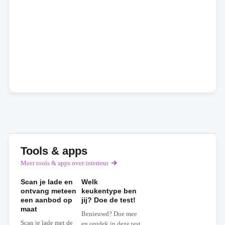
Tools & apps
Meer tools & apps over interieur
Scan je lade en
Welk
ontvang meteen
keukentype ben
een aanbod op
jij? Doe de test!
maat
Benieuwd? Doe mee
Scan je lade met de
en ontdek in deze test