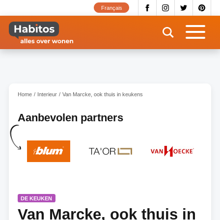
Overslaan
Français
en
naar
de
inhoud
gaan
Home
Interieur
Van Marcke, ook thuis in keukens
Aanbevolen partners
DE KEUKEN
Van Marcke, ook thuis in