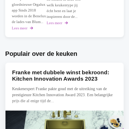
gloednieuwe Orgalux
welk keukentype jij
app Sinds 2018
écht bent en laat je
worden in de Benelux
inspireren door de...
de lades van Blum...
Lees meer
over
Welk
Lees meer
over
keukentype
Scan
ben
je
jij?
lade
Doe
en
Populair over de keuken
de
ontvang
test!
meteen
een
aanbod
Franke met dubbele winst bekroond:
op
maat
Kitchen Innovation Awards 2023
Keukenexpert Franke pakte goud met de uitreiking van de
prestigieuze Kitchen Innovation Award 2023. Een belangrijke
prijs die al enige tijd de...