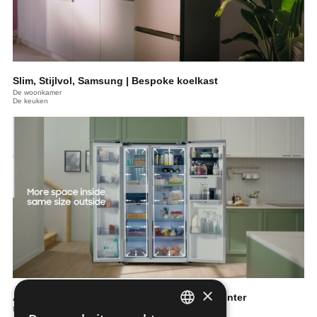
Slim, Stijlvol, Samsung | Bespoke koelkast
De woonkamer
De keuken
×
Amerikaanse koelkast RS8000 | Beverage Center
De keuken