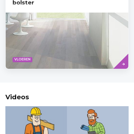
bolster
Read
VLOEREN
more
Videos