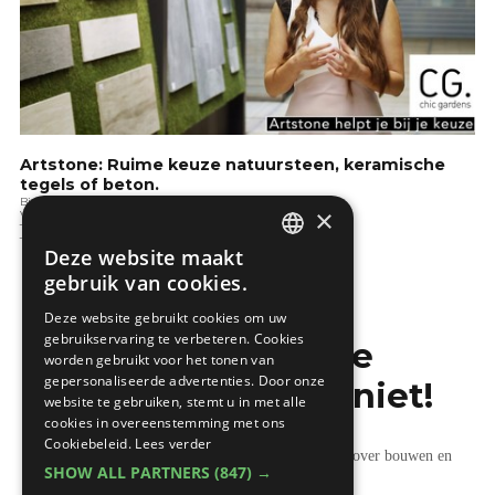
Artstone: Ruime keuze natuursteen, keramische
tegels of beton.
Binnenafwerking
×
Vloeren
Terras & verhardingen
Tuintips
Deze website maakt
DUTCH
gebruik van cookies.
FRENCH
Deze website gebruikt cookies om uw
gebruikservaring te verbeteren. Cookies
Mis de laatste
worden gebruikt voor het tonen van
gepersonaliseerde advertenties. Door onze
bouwnieuwtjes niet!
website te gebruiken, stemt u in met alle
cookies in overeenstemming met ons
Cookiebeleid.
Lees verder
Ontvang onze wekelijkse updates vol nuttige tips over bouwen en
SHOW ALL PARTNERS
(847) →
verbouwen.