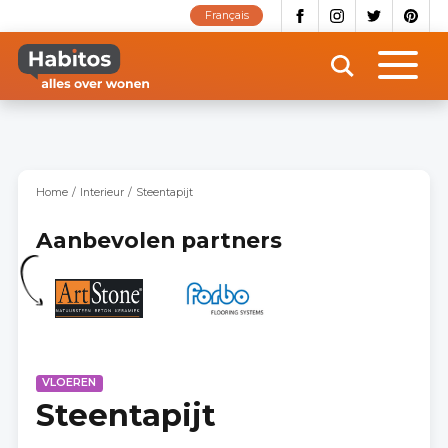
Overslaan
Français
en
naar
de
inhoud
gaan
Home
Interieur
Steentapijt
Aanbevolen partners
VLOEREN
Steentapijt