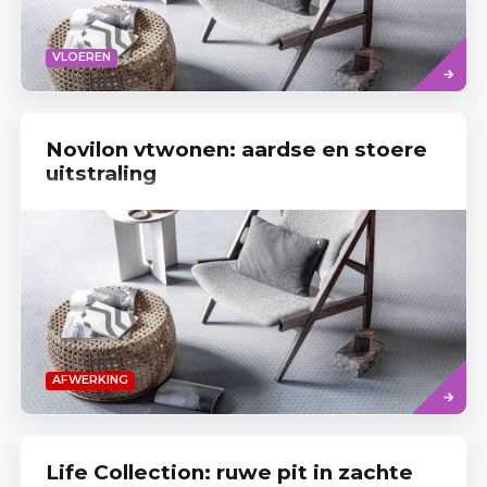
Lees
VLOEREN
meer
Novilon vtwonen: aardse en stoere
uitstraling
Read
AFWERKING
more
Life Collection: ruwe pit in zachte