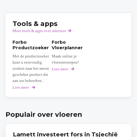
Tools & apps
Meer tools & apps over interieur
Forbo
Forbo
Productzoeker
Vloerplanner
Met de productzoeker
Maak online je
kunt u eenvoudig
vloerontwerpen!
zoeken naar het meest
Lees meer
over
Forbo
geschikte product die
Vloerplanner
aan uw behoeften...
Lees meer
over
Forbo
Productzoeker
Populair over vloeren
Lamett investeert fors in Tsjechië