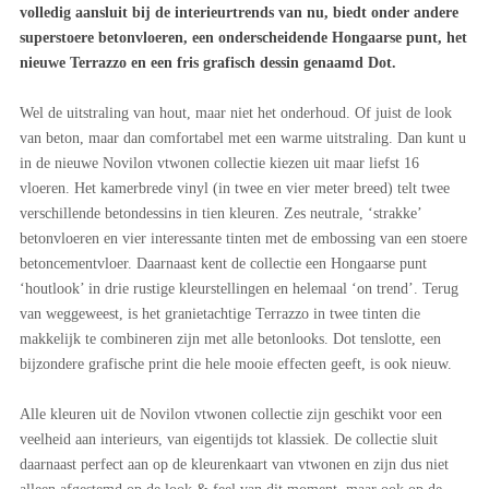
volledig aansluit bij de interieurtrends van nu, biedt onder andere
superstoere betonvloeren, een onderscheidende Hongaarse punt, het
nieuwe Terrazzo en een fris grafisch dessin genaamd Dot.
Wel de uitstraling van hout, maar niet het onderhoud. Of juist de look
van beton, maar dan comfortabel met een warme uitstraling. Dan kunt u
in de nieuwe Novilon vtwonen collectie kiezen uit maar liefst 16
vloeren. Het kamerbrede vinyl (in twee en vier meter breed) telt twee
verschillende betondessins in tien kleuren. Zes neutrale, ‘strakke’
betonvloeren en vier interessante tinten met de embossing van een stoere
betoncementvloer. Daarnaast kent de collectie een Hongaarse punt
‘houtlook’ in drie rustige kleurstellingen en helemaal ‘on trend’. Terug
van weggeweest, is het granietachtige Terrazzo in twee tinten die
makkelijk te combineren zijn met alle betonlooks. Dot tenslotte, een
bijzondere grafische print die hele mooie effecten geeft, is ook nieuw.
Alle kleuren uit de Novilon vtwonen collectie zijn geschikt voor een
veelheid aan interieurs, van eigentijds tot klassiek. De collectie sluit
daarnaast perfect aan op de kleurenkaart van vtwonen en zijn dus niet