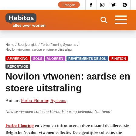
Overslaan
Français
en
naar
de
inhoud
gaan
Home
Bedrijvengids
Forbo Flooring Systems
Novilon vtwonen: aardse en stoere uitstraling
AFWERKING
SOLS
VLOEREN
REVÊTEMENTS DE SOL
FINITION
REPORTAGE
Novilon vtwonen: aardse en
stoere uitstraling
Auteur:
Forbo Flooring Systems
Nieuwe vtwonen collectie Forbo Flooring helemaal ‘on trend’
Forbo Flooring
en vtwonen introduceren deze maand de allereerste
Belgische Novilon vtwonen collectie. De eigentijdse collectie, die