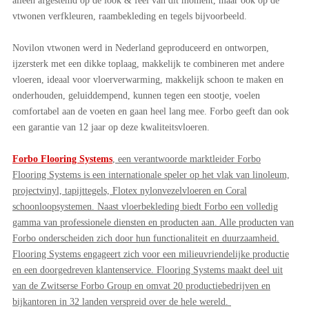
alleen afgestemd op de look & feel van dit moment, maar ook op de
vtwonen verfkleuren, raambekleding en tegels bijvoorbeeld.
Novilon vtwonen werd in Nederland geproduceerd en ontworpen,
ijzersterk met een dikke toplaag, makkelijk te combineren met andere
vloeren, ideaal voor vloerverwarming, makkelijk schoon te maken en
onderhouden, geluiddempend, kunnen tegen een stootje, voelen
comfortabel aan de voeten en gaan heel lang mee. Forbo geeft dan ook
een garantie van 12 jaar op deze kwaliteitsvloeren.
Forbo Flooring Systems
, een verantwoorde marktleider Forbo
Flooring Systems is een internationale speler op het vlak van linoleum,
projectvinyl, tapijttegels, Flotex nylonvezelvloeren en Coral
schoonloopsystemen. Naast vloerbekleding biedt Forbo een volledig
gamma van professionele diensten en producten aan. Alle producten van
Forbo onderscheiden zich door hun functionaliteit en duurzaamheid.
Flooring Systems engageert zich voor een milieuvriendelijke productie
en een doorgedreven klantenservice. Flooring Systems maakt deel uit
van de Zwitserse Forbo Group en omvat 20 productiebedrijven en
bijkantoren in 32 landen verspreid over de hele wereld.