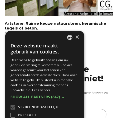
Artstone: Ruime keuze natuursteen, keramische
tegels of beton.
Binnenafwerking
×
Vloeren
Terras & verhardingen
Tuintips
Deze website maakt
DUTCH
gebruik van cookies.
FRENCH
Deze website gebruikt cookies om uw
gebruikservaring te verbeteren. Cookies
Mis de laatste
worden gebruikt voor het tonen van
gepersonaliseerde advertenties. Door onze
bouwnieuwtjes niet!
website te gebruiken, stemt u in met alle
cookies in overeenstemming met ons
Cookiebeleid.
Lees verder
Ontvang onze wekelijkse updates vol nuttige tips over bouwen en
SHOW ALL PARTNERS
(847) →
verbouwen.
STRIKT NOODZAKELIJK
E-
mail
PRESTATIE