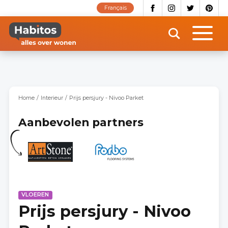
Overslaan
Français
en
naar
de
inhoud
gaan
Home
Interieur
Prijs persjury - Nivoo Parket
Aanbevolen partners
VLOEREN
Prijs persjury - Nivoo