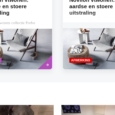
 en stoere
aardse en stoere
ling
uitstraling
wonen collectie Forbo
elemaal ‘on trend’!Forbo
en vtwonen introduceren
 de allereerste Belgische
twonen...
Lees
AFWERKING
meer