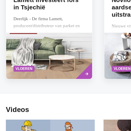
in Tsjechië
aardse
uitstra
Deerlijk - De firma Lamett,
producent/distributeur van parket en
Nieuwe vt
Parquetvinyl, heeft via zijn
Flooring h
dochteronderneming in Tsjechië, fors
Flooring 
geïnvesteerd in de...
deze maand
Novilon v
Lees
VLOEREN
VLOEREN
meer
Videos