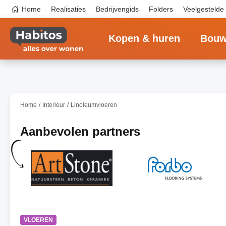
Overslaan
Top
Home
Realisaties
Bedrijvengids
Folders
Veelgestelde
en
navigation
naar
Main
de
navigation
inhoud
Kopen & huren
Bouw
gaan
Home
Interieur
Linoleumvloeren
Aanbevolen partners
VLOEREN