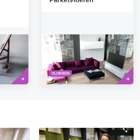
Read
Read
VLOEREN
more
more