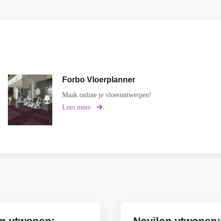
Forbo Vloerplanner
Maak online je vloerontwerpen!
Lees meer
over
Forbo
Vloerplanner
on vtwonen:
Novilon vtwonen: