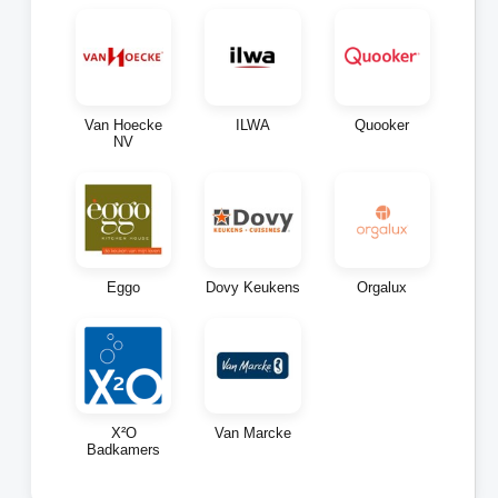
Van Hoecke
ILWA
Quooker
NV
Eggo
Dovy Keukens
Orgalux
X²O
Van Marcke
Badkamers