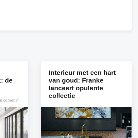
Interieur met een hart
: de
van goud: Franke
lanceert opulente
collectie
 aankomen?
ewust het
Keukenspecialist Franke stapt met
erste
grandeur zijn gouden tijdperk in, en
introduceert een gloednieuwe
collectie. De Mythos Masterpiece-
collectie omvat...