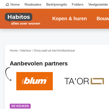
Overslaan
Top
Home
Realisaties
Bedrijvengids
Folders
Veelgestelde
en
navigation
naar
Main
de
navigation
inhoud
Kopen & huren
Bouw
gaan
Home
Interieur
Dovy pakt uit met frontlaminaat
Aanbevolen partners
DE KEUKEN