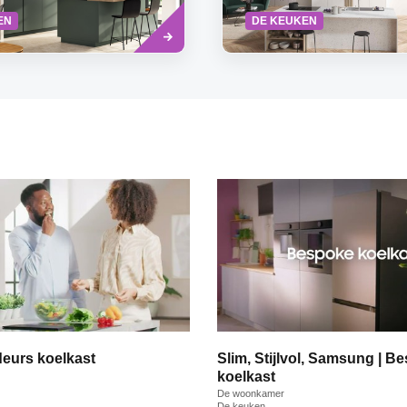
Lees
EN
DE KEUKEN
meer
eurs koelkast
Slim, Stijlvol, Samsung | B
koelkast
De woonkamer
De keuken