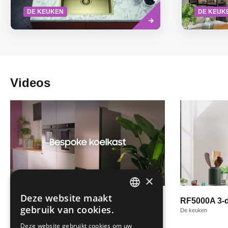
Lees
DE KEUKEN
DE KEUK
meer
Videos
×
Deze website maakt
Slim, stijlvol, Samsung: Bespoke
RF5000A 3-d
DUTCH
gebruik van cookies.
koelkast | Samsung België
De keuken
FRENCH
De keuken
Deze website gebruikt cookies om uw