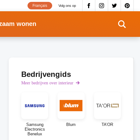
Français
Volg ons op
zaam wonen
Bedrijvengids
Meer bedrijven over interieur
Samsung
Blum
TA’OR
Electronics
Benelux