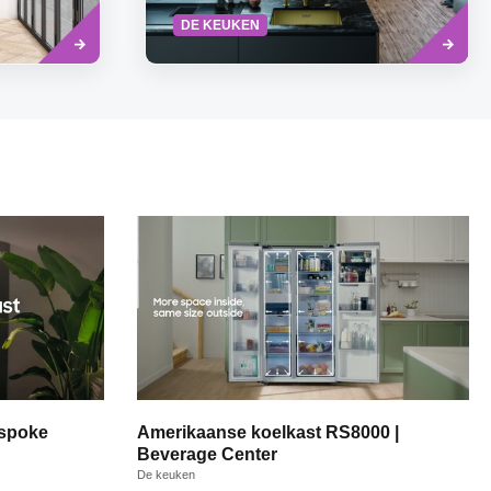
Read
Read
DE KEUKEN
more
more
espoke
Amerikaanse koelkast RS8000 |
Beverage Center
De keuken