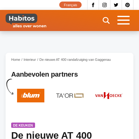
Overslaan
Français
en
naar
de
inhoud
gaan
Home
Interieur
De nieuwe AT 400 randafzuiging van Gaggenau
Aanbevolen partners
DE KEUKEN
De nieuwe AT 400