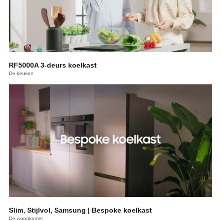
RF5000A 3-deurs koelkast
De keuken
Slim, Stijlvol, Samsung | Bespoke koelkast
De woonkamer