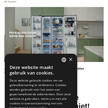
De keuken
×
Deze website maakt
Amerikaanse koelkast RS8000 | Beverage Center
DUTCH
gebruik van cookies.
De keuken
FRENCH
Deze website gebruikt cookies om uw
gebruikservaring te verbeteren. Cookies
worden gebruikt voor het tonen van
gepersonaliseerde advertenties. Door onze
Mis de laatste
website te gebruiken, stemt u in met alle
cookies in overeenstemming met ons
bouwnieuwtjes niet!
Cookiebeleid.
Lees verder