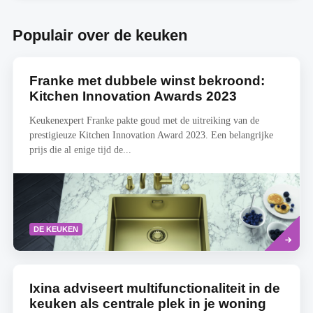
jij?
lade
Doe
en
Populair over de keuken
de
ontvang
test!
meteen
een
aanbod
Franke met dubbele winst bekroond:
op
maat
Kitchen Innovation Awards 2023
Keukenexpert Franke pakte goud met de uitreiking van de
prestigieuze Kitchen Innovation Award 2023. Een belangrijke
prijs die al enige tijd de...
Lees
DE KEUKEN
meer
Ixina adviseert multifunctionaliteit in de
keuken als centrale plek in je woning