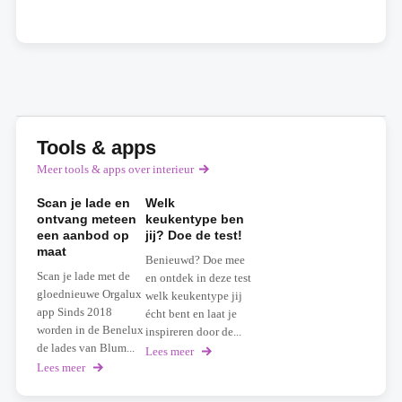
Tools & apps
Meer tools & apps over interieur
Scan je lade en
Welk
ontvang meteen
keukentype ben
een aanbod op
jij? Doe de test!
maat
Benieuwd? Doe mee
Scan je lade met de
en ontdek in deze test
gloednieuwe Orgalux
welk keukentype jij
app Sinds 2018
écht bent en laat je
worden in de Benelux
inspireren door de...
de lades van Blum...
Lees meer
over
Welk
Lees meer
over
keukentype
Scan
ben
je