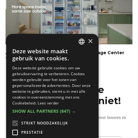
×
Deze website maakt
Amerikaanse koelkast RS8000 | Beverage Center
DUTCH
gebruik van cookies.
De keuken
FRENCH
Deze website gebruikt cookies om uw
gebruikservaring te verbeteren. Cookies
worden gebruikt voor het tonen van
gepersonaliseerde advertenties. Door onze
Mis de laatste
website te gebruiken, stemt u in met alle
cookies in overeenstemming met ons
bouwnieuwtjes niet!
Cookiebeleid.
Lees verder
SHOW ALL PARTNERS
(847) →
Ontvang onze wekelijkse updates vol nuttige tips over bouwen en
STRIKT NOODZAKELIJK
verbouwen.
PRESTATIE