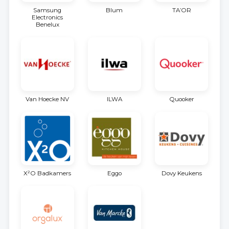
Samsung
Blum
TA’OR
Electronics
Benelux
Van Hoecke NV
ILWA
Quooker
X²O Badkamers
Eggo
Dovy Keukens