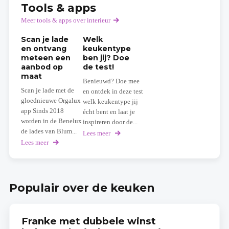
Tools & apps
Meer tools & apps over interieur
Scan je lade
Welk
en ontvang
keukentype
meteen een
ben jij? Doe
aanbod op
de test!
maat
Benieuwd? Doe mee
Scan je lade met de
en ontdek in deze test
gloednieuwe Orgalux
welk keukentype jij
app Sinds 2018
écht bent en laat je
worden in de Benelux
inspireren door de...
de lades van Blum...
Lees meer
over
Welk
Lees meer
over
keukentype
Scan
ben
je
jij?
lade
Doe
en
Populair over de keuken
de
ontvang
test!
meteen
een
aanbod
Franke met dubbele winst
op