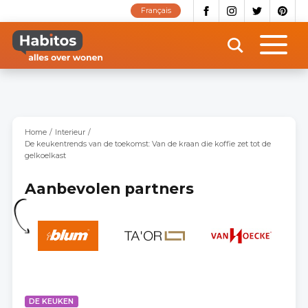
Overslaan
Français
en
naar
de
inhoud
gaan
Home
Interieur
De keukentrends van de toekomst: Van de kraan die koffie zet tot de
gelkoelkast
Aanbevolen partners
DE KEUKEN