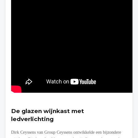
De glazen wijnkast met
ledverlichting
Dirk Ceyssens van Group Ceyssens ontwikkelde een bijzondere