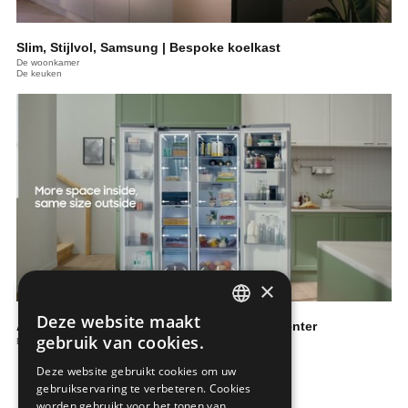
Slim, Stijlvol, Samsung | Bespoke koelkast
De woonkamer
De keuken
×
Deze website maakt
Amerikaanse koelkast RS8000 | Beverage Center
DUTCH
gebruik van cookies.
De keuken
FRENCH
Deze website gebruikt cookies om uw
gebruikservaring te verbeteren. Cookies
worden gebruikt voor het tonen van