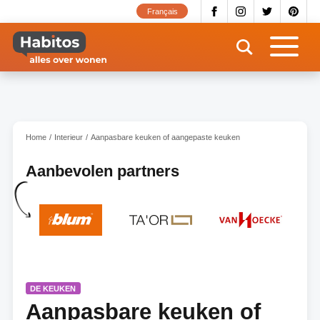
Overslaan
Français
en
naar
de
inhoud
gaan
Home
Interieur
Aanpasbare keuken of aangepaste keuken
Aanbevolen partners
DE KEUKEN
Aanpasbare keuken of