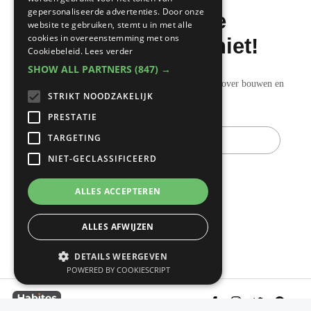
gepersonaliseerde advertenties. Door onze
Mis de laatste
website te gebruiken, stemt u in met alle
cookies in overeenstemming met ons
bouwnieuwtjes niet!
Cookiebeleid.
Lees verder
SHOW ALL PARTNERS
(847) →
Ontvang onze wekelijkse updates vol nuttige tips over bouwen en
STRIKT NOODZAKELIJK
verbouwen.
PRESTATIE
E-
TARGETING
mail
NIET-GECLASSIFICEERD
ALLES ACCEPTEREN
ALLES AFWIJZEN
DETAILS WEERGEVEN
POWERED BY COOKIESCRIPT