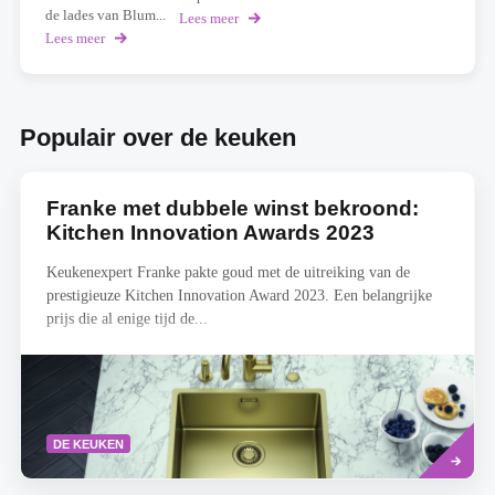
de lades van Blum...
Lees meer
over
Welk
Lees meer
over
keukentype
Scan
ben
je
jij?
lade
Doe
en
Populair over de keuken
de
ontvang
test!
meteen
een
aanbod
Franke met dubbele winst bekroond:
op
maat
Kitchen Innovation Awards 2023
Keukenexpert Franke pakte goud met de uitreiking van de
prestigieuze Kitchen Innovation Award 2023. Een belangrijke
prijs die al enige tijd de...
Lees
DE KEUKEN
meer