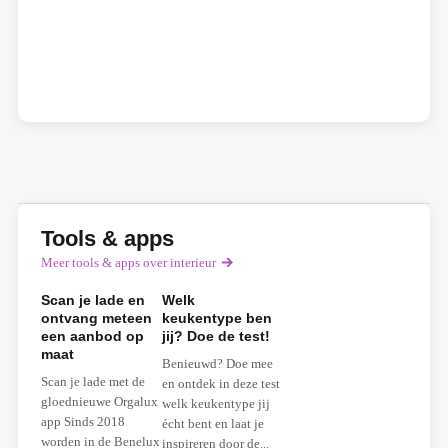
Tools & apps
Meer tools & apps over interieur
Scan je lade en
Welk
ontvang meteen
keukentype ben
een aanbod op
jij? Doe de test!
maat
Benieuwd? Doe mee
Scan je lade met de
en ontdek in deze test
gloednieuwe Orgalux
welk keukentype jij
app Sinds 2018
écht bent en laat je
worden in de Benelux
inspireren door de...