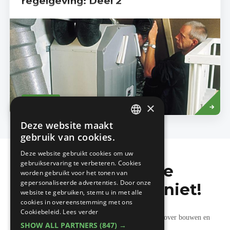
regelgeving: Deel 2
Read
ECONOMIE
more
×
Deze website maakt
DUTCH
gebruik van cookies.
FRENCH
Deze website gebruikt cookies om uw
gebruikservaring te verbeteren. Cookies
Mis de laatste
worden gebruikt voor het tonen van
gepersonaliseerde advertenties. Door onze
bouwnieuwtjes niet!
website te gebruiken, stemt u in met alle
cookies in overeenstemming met ons
Cookiebeleid.
Lees verder
Ontvang onze wekelijkse updates vol nuttige tips over bouwen en
SHOW ALL PARTNERS
(847) →
verbouwen.