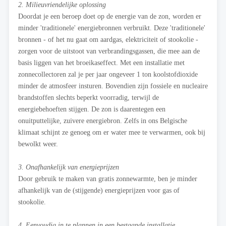
2. Milieuvriendelijke oplossing
Doordat je een beroep doet op de energie van de zon, worden er
minder 'traditionele' energiebronnen verbruikt. Deze 'traditionele'
bronnen - of het nu gaat om aardgas, elektriciteit of stookolie -
zorgen voor de uitstoot van verbrandingsgassen, die mee aan de
basis liggen van het broeikaseffect. Met een installatie met
zonnecollectoren zal je per jaar ongeveer 1 ton koolstofdioxide
minder de atmosfeer insturen. Bovendien zijn fossiele en nucleaire
brandstoffen slechts beperkt voorradig, terwijl de
energiebehoeften stijgen. De zon is daarentegen een
onuitputtelijke, zuivere energiebron. Zelfs in ons Belgische
klimaat schijnt ze genoeg om er water mee te verwarmen, ook bij
bewolkt weer.
3. Onafhankelijk van energieprijzen
Door gebruik te maken van gratis zonnewarmte, ben je minder
afhankelijk van de (stijgende) energieprijzen voor gas of
stookolie.
4. Eenvoudig in te plannen in een bestaande installatie