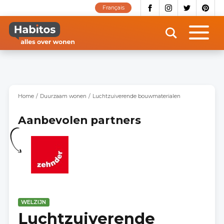
Overslaan
Français
en
naar
de
inhoud
gaan
Home
Duurzaam wonen
Luchtzuiverende bouwmaterialen
Aanbevolen partners
WELZIJN
Luchtzuiverende