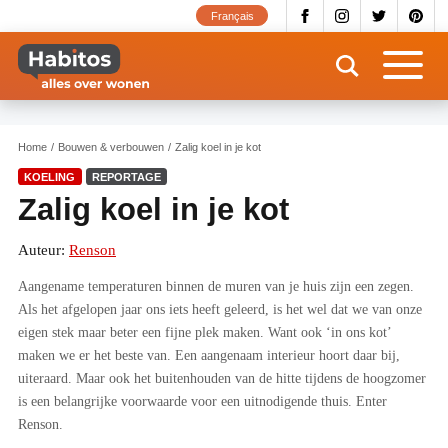
Overslaan
Français
en
naar
de
inhoud
gaan
Home
Bouwen & verbouwen
Zalig koel in je kot
KOELING
REPORTAGE
Zalig koel in je kot
Auteur:
Renson
Aangename temperaturen binnen de muren van je huis zijn een zegen.
Als het afgelopen jaar ons iets heeft geleerd, is het wel dat we van onze
eigen stek maar beter een fijne plek maken. Want ook ‘in ons kot’
maken we er het beste van. Een aangenaam interieur hoort daar bij,
uiteraard. Maar ook het buitenhouden van de hitte tijdens de hoogzomer
is een belangrijke voorwaarde voor een uitnodigende thuis. Enter
Renson.