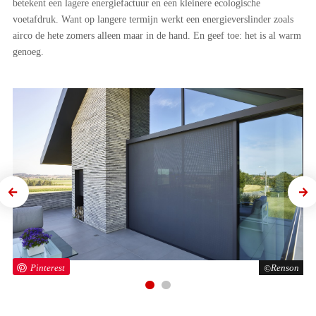
betekent een lagere energiefactuur en een kleinere ecologische
voetafdruk. Want op langere termijn werkt een energieverslinder zoals
airco de hete zomers alleen maar in de hand. En geef toe: het is al warm
genoeg.
Previous
Next
on
Pinterest
Renson