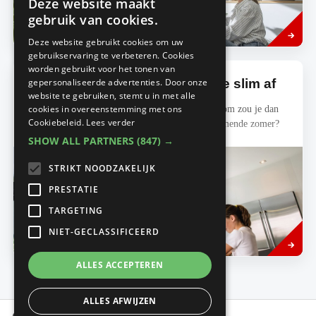
Deze website maakt
DUTCH
gebruik van cookies.
Read
RAMEN EN DEUREN
more
FRENCH
Deze website gebruikt cookies om uw
gebruikservaring te verbeteren. Cookies
worden gebruikt voor het tonen van
gepersonaliseerde advertenties. Door onze
Wees nu al de hitte van 2023 te slim af
website te gebruiken, stemt u in met alle
cookies in overeenstemming met ons
Een reis leg je maanden op voorhand vast. Waarom zou je dan
Cookiebeleid.
Lees verder
ook al niet je frisse woning ‘boeken’ voor de komende zomer?
SHOW ALL PARTNERS
(847) →
STRIKT NOODZAKELIJK
PRESTATIE
TARGETING
Read
NIET-GECLASSIFICEERD
RAMEN EN DEUREN
more
ALLES ACCEPTEREN
ALLES AFWIJZEN