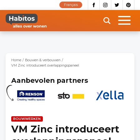
Overslaan
Français
en
naar
de
inhoud
gaan
Home
Bouwen & verbouwen
VM Zinc introduceert overlappingspaneel
Aanbevolen partners
BOUWWERKEN
VM Zinc introduceert