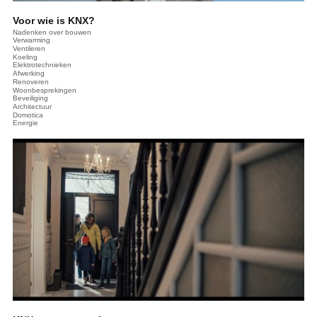
Voor wie is KNX?
Nadenken over bouwen
Verwarming
Ventileren
Koeling
Elektrotechnieken
Afwerking
Renoveren
Woonbesprekingen
Beveiliging
Architectuur
Domotica
Energie