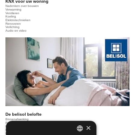
KNX voor uw woning
Nadenken over bouwen
Verwarming
Ventileren
Koeling
Elektrotechnieken
Renoveren
Verlichting
Audio en video
De belisol belofte
Binnenafwerking
Ramen en deuren
×
Nadenken over bouwen
Bouwen in de toekomst
Bouwen en de wet