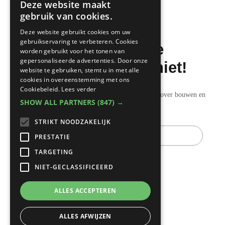
Deze website maakt
DUTCH
gebruik van cookies.
FRENCH
Deze website gebruikt cookies om uw
gebruikservaring te verbeteren. Cookies
Mis de laatste
worden gebruikt voor het tonen van
gepersonaliseerde advertenties. Door onze
bouwnieuwtjes niet!
website te gebruiken, stemt u in met alle
cookies in overeenstemming met ons
Cookiebeleid.
Lees verder
Ontvang onze wekelijkse updates vol nuttige tips over bouwen en
SHOW ALL PARTNERS
(847) →
verbouwen.
STRIKT NOODZAKELIJK
E-
mail
PRESTATIE
TARGETING
NIET-GECLASSIFICEERD
ALLES ACCEPTEREN
ALLES AFWIJZEN