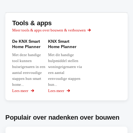
Tools & apps
Meer tools & apps over bouwen & verbouwen
De KNX Smart
KNX Smart
Home Planner
Home Planner
Met deze handige
Met dit handige
tool kunnen
hulpmiddel stellen
huiseigenaren in een
woningeigenaren via
aantal eenvoudige
een aantal
stappen hun smart
eenvoudige stappen
home...
hun...
Lees meer
over
Lees meer
over
De
KNX
KNX
Smart
Smart
Home
Home
Planner
Populair over nadenken over bouwen
Planner