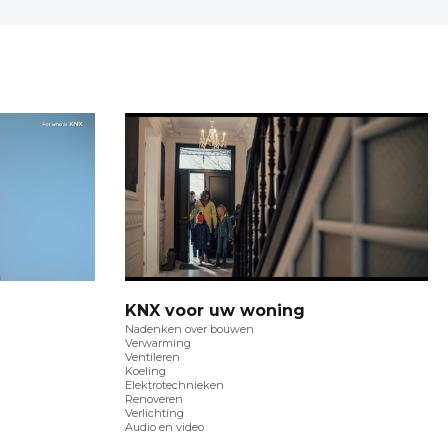
KNX voor uw woning
Nadenken over bouwen
Verwarming
Ventileren
Koeling
Elektrotechnieken
Renoveren
Verlichting
Audio en video