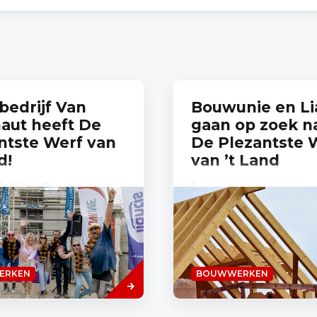
configurator
Bulex
edrijf Van
Bouwunie en Li
aut heeft De
gaan op zoek n
ntste Werf van
De Plezantste 
d!
van ’t Land
ijf Van Tornhaut uit
Bouwunie en Liantis ga
eft in de Molenstraat in
zoek naar De Plezantste
Plezantste Werf van 't
van ’t Land “Niet alleen 
 kronen ze zich tot
schooljaar loopt op zijn
van de gelijknamige...
benen. Ook voor onze...
Lees
ERKEN
BOUWWERKEN
meer