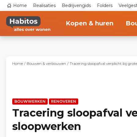
Overslaan
Top
Home
Realisaties
Bedrijvengids
Folders
Veelges
en
navigation
naar
Main
de
navigation
inhoud
Kopen & huren
Bo
gaan
Home
Bouwen & verbouwen
Tracering sloopafval verplicht bij gro
BOUWWERKEN
RENOVEREN
Tracering sloopafval ve
sloopwerken