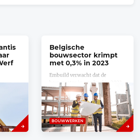
antis
Belgische
aar
bouwsector krimpt
Werf
met 0,3% in 2023
Embuild verwacht dat de
bouwsector in ons land in 2023
an op
met 0,3% zal krimpen, terwijl de
 Werf
bouwfederatie tot nu toe van een
het
stabilisatie uitging. De bouw...
 laatste
Lees
Lees
BOUWWERKEN
meer
meer