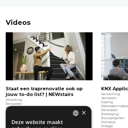
Videos
Staat een traprenovatie ook op
KNX Applic
jouw to-do list? | NEWstairs
Verwarming
Ventileren
Afwerking
Koeling
Renoveren
Elektrotechnieke
Bouwprojecten
×
Renoveren
Binnenafwerking
Beveiliging
Binnentrappen
Bouwprojecten
Deze website maakt
Domotica
DUTCH
Energie