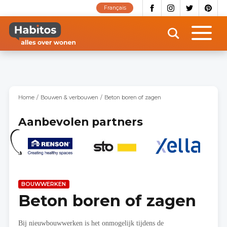
Overslaan
Français
en
naar
de
inhoud
gaan
Home
Bouwen & verbouwen
Beton boren of zagen
Aanbevolen partners
BOUWWERKEN
Beton boren of zagen
Bij nieuwbouwwerken is het onmogelijk tijdens de