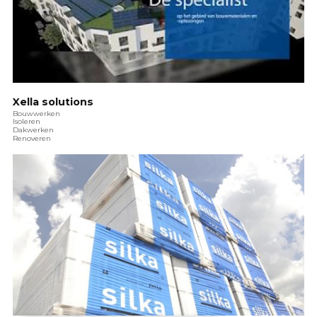
Xella solutions
Bouwwerken
Isoleren
Dakwerken
Renoveren