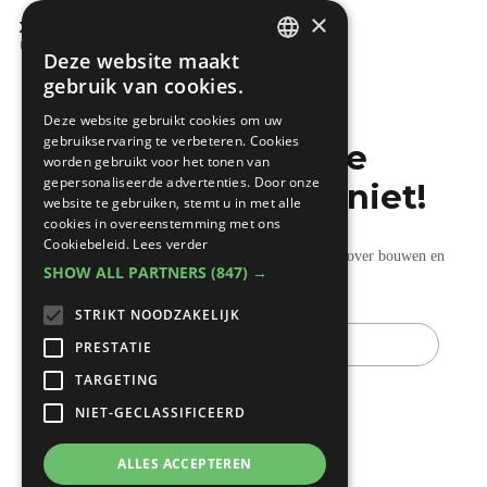
×
Xella renovatieconcepten
Bouwwerken
Deze website maakt
DUTCH
gebruik van cookies.
FRENCH
Deze website gebruikt cookies om uw
gebruikservaring te verbeteren. Cookies
Mis de laatste
worden gebruikt voor het tonen van
gepersonaliseerde advertenties. Door onze
bouwnieuwtjes niet!
website te gebruiken, stemt u in met alle
cookies in overeenstemming met ons
Cookiebeleid.
Lees verder
Ontvang onze wekelijkse updates vol nuttige tips over bouwen en
SHOW ALL PARTNERS
(847) →
verbouwen.
STRIKT NOODZAKELIJK
E-
mail
PRESTATIE
TARGETING
NIET-GECLASSIFICEERD
ALLES ACCEPTEREN