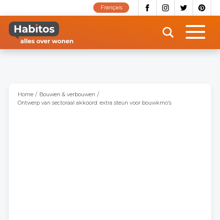
Overslaan
Français
en
naar
de
inhoud
gaan
Home
Bouwen & verbouwen
Ontwerp van sectoraal akkoord: extra steun voor bouwkmo’s