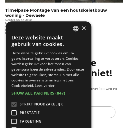
Timelpase Montage van een houtskeletbouw
woning - Dewaele
Sleutel-op-de-deur
Nadenken over bouwen
×
Wat is duurzaam bouwen
Bouwen in de toekomst
Bouwen en de wet
Deze website maakt
DUTCH
gebruik van cookies.
FRENCH
Deze website gebruikt cookies om uw
gebruikservaring te verbeteren. Cookies
Mis de laatste
worden gebruikt voor het tonen van
gepersonaliseerde advertenties. Door onze
bouwnieuwtjes niet!
website te gebruiken, stemt u in met alle
cookies in overeenstemming met ons
Cookiebeleid.
Lees verder
Ontvang onze wekelijkse updates vol nuttige tips over bouwen en
SHOW ALL PARTNERS
(847) →
verbouwen.
STRIKT NOODZAKELIJK
E-
mail
PRESTATIE
TARGETING