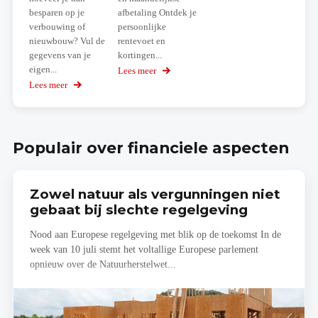
besparen op je
afbetaling Ontdek je
verbouwing of
persoonlijke
nieuwbouw? Vul de
rentevoet en
gegevens van je
kortingen...
eigen...
Lees meer
over
Simuleer
Lees meer
over
jouw
Bereken
woonproject
zelf
je
budgetraming!
Populair over financiele aspecten
Zowel natuur als vergunningen niet
gebaat bij slechte regelgeving
Nood aan Europese regelgeving met blik op de toekomst In de
week van 10 juli stemt het voltallige Europese parlement
opnieuw over de Natuurherstelwet...