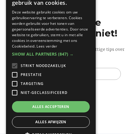
gebruik van cookies.
FRENCH
Deze website gebruikt cookies om uw
gebruikservaring te verbeteren. Cookies
Mis de laatste
worden gebruikt voor het tonen van
gepersonaliseerde advertenties. Door onze
bouwnieuwtjes niet!
website te gebruiken, stemt u in met alle
cookies in overeenstemming met ons
Cookiebeleid.
Lees verder
Ontvang onze wekelijkse updates vol nuttige tips over
SHOW ALL PARTNERS
(847) →
bouwen en verbouwen.
STRIKT NOODZAKELIJK
E-
mail
PRESTATIE
TARGETING
NIET-GECLASSIFICEERD
ALLES ACCEPTEREN
ALLES AFWIJZEN