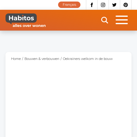
Overslaan
Français
en
naar
de
inhoud
gaan
Home
Bouwen & verbouwen
Oekraïners welkom in de bouw