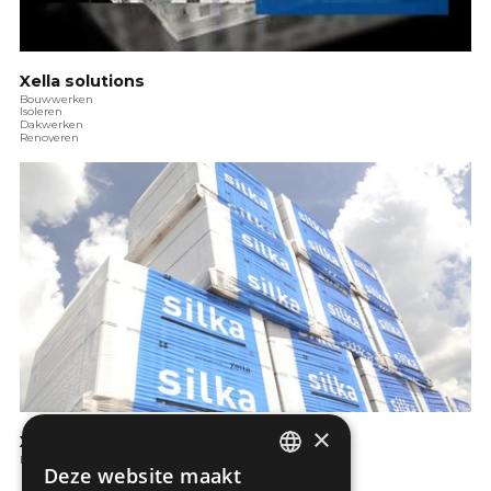
Xella solutions
Bouwwerken
Isoleren
Dakwerken
Renoveren
×
Xella renovatieconcepten
Bouwwerken
Deze website maakt
DUTCH