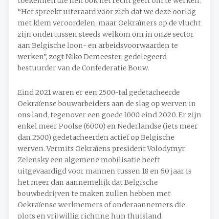
toekennen die hen ook het recht geeft om te werken.
“Het spreekt uiteraard voor zich dat we deze oorlog
met klem veroordelen, maar Oekraïners op de vlucht
zijn ondertussen steeds welkom om in onze sector
aan Belgische loon- en arbeidsvoorwaarden te
werken”, zegt Niko Demeester, gedelegeerd
bestuurder van de Confederatie Bouw.
Eind 2021 waren er een 2500-tal gedetacheerde
Oekraïense bouwarbeiders aan de slag op werven in
ons land, tegenover een goede 1000 eind 2020. Er zijn
enkel meer Poolse (6000) en Nederlandse (iets meer
dan 2500) gedetacheerden actief op Belgische
werven. Vermits Oekraïens president Volodymyr
Zelensky een algemene mobilisatie heeft
uitgevaardigd voor mannen tussen 18 en 60 jaar is
het meer dan aannemelijk dat Belgische
bouwbedrijven te maken zullen hebben met
Oekraïense werknemers of onderaannemers die
plots en vrijwillig richting hun thuisland