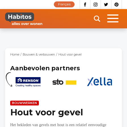
Overslaan
Français
en
naar
de
inhoud
gaan
Home
Bouwen & verbouwen
Hout voor gevel
Aanbevolen partners
BOUWWERKEN
Hout voor gevel
Het bekleden van gevels met hout is een relatief eenvoudige