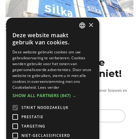
×
Xella renovatieconcepten
Bouwwerken
Deze website maakt
DUTCH
gebruik van cookies.
FRENCH
Deze website gebruikt cookies om uw
gebruikservaring te verbeteren. Cookies
Mis de laatste
worden gebruikt voor het tonen van
gepersonaliseerde advertenties. Door onze
bouwnieuwtjes niet!
website te gebruiken, stemt u in met alle
cookies in overeenstemming met ons
Cookiebeleid.
Lees verder
Ontvang onze wekelijkse updates vol nuttige tips over bouwen en
SHOW ALL PARTNERS
(847) →
verbouwen.
STRIKT NOODZAKELIJK
E-
mail
PRESTATIE
TARGETING
NIET-GECLASSIFICEERD