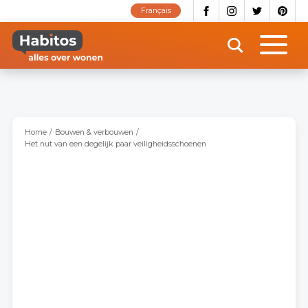
Overslaan
Français
en
naar
de
inhoud
gaan
Home
Bouwen & verbouwen
Het nut van een degelijk paar veiligheidsschoenen