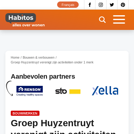
Overslaan
Français
en
naar
de
inhoud
gaan
Home
Bouwen & verbouwen
Groep Huyzentruyt verenigt zijn activiteiten onder 1 merk
Aanbevolen partners
BOUWWERKEN
Groep Huyzentruyt