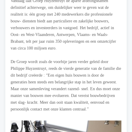
Vandaag laat Groep Huyzentruyt de aparte afdelingsnamen
definitief achterwege, om duidelijker weer te geven wat de
realiteit is: één groep met 240 medewerkers die professionele
bouw- diensten biedt aan particuliere en zakelijke bouwers,
verbouwers en investeerders in vastgoed. Het bedrijf, actief in
Oost- en West-Vlaanderen, Antwerpen, Vlaams- en Waals-
Brabant, telt per jaar ruim 350 opleveringen en een omzetcijfer
van circa 100 miljoen euro.
De Groep wordt zoals de voorbije jaren verder geleid door
Philippe Huyzentruyt, reeds de vierde generatie van de familie die
dit bedrijf creëerde : “Een eigen huis bouwen is door de
generaties heen steeds een belangrijke stap in het leven geweest.
Maar onze samenleving verandert razend- snel. En dus moet onze
manier van bouwen mee evolueren. Dat vereist bouwbedrijven
met slag- kracht. Meer dan ooit staan kwaliteit, eenvoud en
persoonlijk contact met onze klanten centraal.”