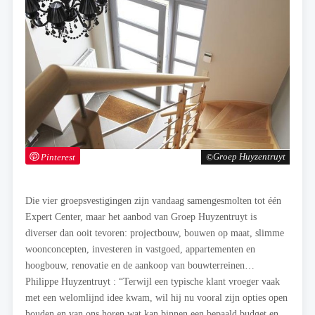
Pinterest
Groep Huyzentruyt
Die vier groepsvestigingen zijn vandaag samengesmolten tot één
Expert Center, maar het aanbod van Groep Huyzentruyt is
diverser dan ooit tevoren: projectbouw, bouwen op maat, slimme
woonconcepten, investeren in vastgoed, appartementen en
hoogbouw, renovatie en de aankoop van bouwterreinen…
Philippe Huyzentruyt : “Terwijl een typische klant vroeger vaak
met een welomlijnd idee kwam, wil hij nu vooral zijn opties open
houden en van ons horen wat kan binnen een bepaald budget en