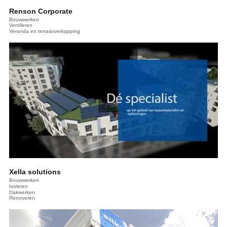
Renson Corporate
Bouwwerken
Ventileren
Veranda en terrasoverkapping
Xella solutions
Bouwwerken
Isoleren
Dakwerken
Renoveren