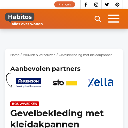
Overslaan
Français
en
naar
de
inhoud
gaan
Home
Bouwen & verbouwen
Gevelbekleding met kleidakpannen
Aanbevolen partners
BOUWWERKEN
Gevelbekleding met
kleidakpannen