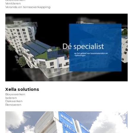
Ventileren
Veranda en terrasoverkapping
Xella solutions
Bouwwerken
Isoleren
Dakwerken
Renoveren