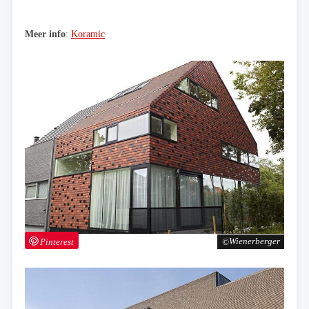
Meer info
:
Koramic
Pinterest
Wienerberger