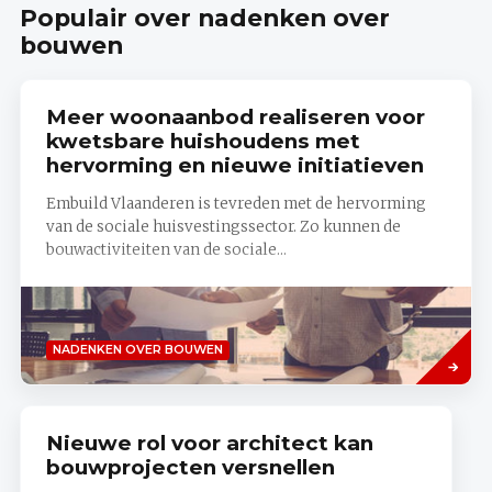
Populair over nadenken over
Planner
bouwen
Meer woonaanbod realiseren voor
kwetsbare huishoudens met
hervorming en nieuwe initiatieven
Embuild Vlaanderen is tevreden met de hervorming
van de sociale huisvestingssector. Zo kunnen de
bouwactiviteiten van de sociale...
Lees
NADENKEN OVER BOUWEN
meer
Nieuwe rol voor architect kan
bouwprojecten versnellen