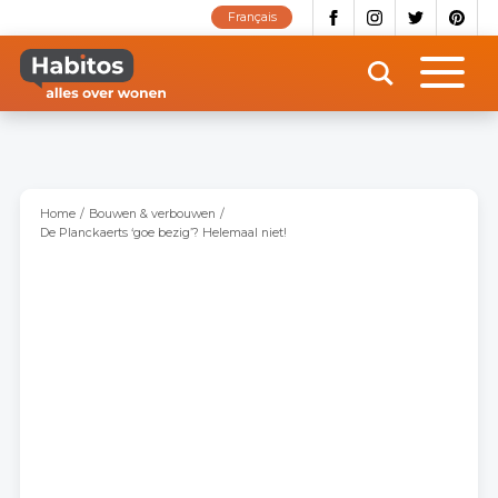
Overslaan
Français
en
naar
de
inhoud
gaan
Home
Bouwen & verbouwen
De Planckaerts ‘goe bezig’? Helemaal niet!