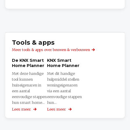
Tools & apps
Meer tools & apps over bouwen & verbouwen
De KNX Smart
KNX Smart
Home Planner
Home Planner
Met deze handige
Met dit handige
tool kunnen
hulpmiddel stellen
huiseigenaren in
woningeigenaren
een aantal
via een aantal
eenvoudige stappen
eenvoudige stappen
hun smart home...
hun...
Lees meer
over
Lees meer
over
De
KNX
KNX
Smart
Smart
Home
Home
Planner