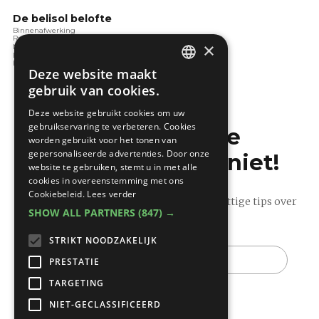
De belisol belofte
Binnenafwerking
Ramen en deuren
×
Nadenken over bouwen
Bouwen in de toekomst
Bouwen en de wet
Deze website maakt
DUTCH
gebruik van cookies.
FRENCH
Deze website gebruikt cookies om uw
gebruikservaring te verbeteren. Cookies
Mis de laatste
worden gebruikt voor het tonen van
gepersonaliseerde advertenties. Door onze
bouwnieuwtjes niet!
website te gebruiken, stemt u in met alle
cookies in overeenstemming met ons
Cookiebeleid.
Lees verder
Ontvang onze wekelijkse updates vol nuttige tips over
SHOW ALL PARTNERS
(847) →
bouwen en verbouwen.
STRIKT NOODZAKELIJK
E-
mail
PRESTATIE
TARGETING
NIET-GECLASSIFICEERD