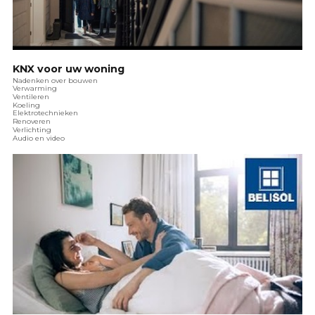
KNX voor uw woning
Nadenken over bouwen
Verwarming
Ventileren
Koeling
Elektrotechnieken
Renoveren
Verlichting
Audio en video