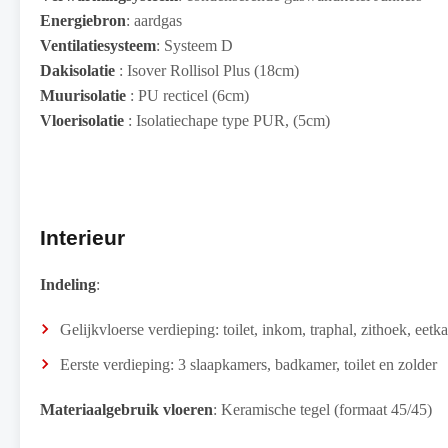
Energiebron
: aardgas
Ventilatiesysteem
: Systeem D
Dakisolatie
: Isover Rollisol Plus (18cm)
Muurisolatie
: PU recticel (6cm)
Vloerisolatie
: Isolatiechape type PUR, (5cm)
Interieur
Indeling
:
Gelijkvloerse verdieping: toilet, inkom, traphal, zithoek, ee
Eerste verdieping: 3 slaapkamers, badkamer, toilet en zolder
Materiaalgebruik vloeren
: Keramische tegel (formaat 45/45)