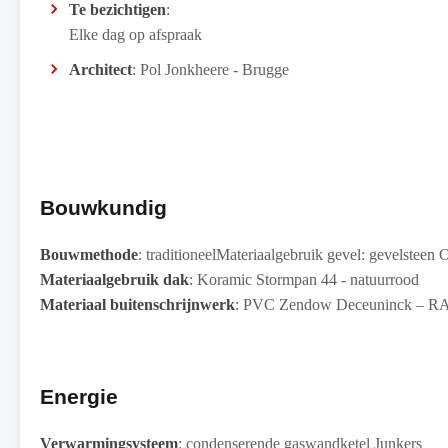
Te bezichtigen
:
Elke dag op afspraak
Architect
: Pol Jonkheere - Brugge
Bouwkundig
Bouwmethode
: traditioneelMateriaalgebruik gevel: gevelstee
Materiaalgebruik dak
: Koramic Stormpan 44 - natuurrood
Materiaal buitenschrijnwerk
: PVC Zendow Deceuninck – R
Energie
Verwarmingsysteem
: condenserende gaswandketel Junkers