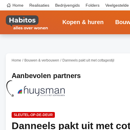
Overslaan
Top
Home
Realisaties
Bedrijvengids
Folders
Veelgestelde
en
navigation
naar
Main
de
navigation
inhoud
Kopen & huren
Bouw
gaan
Home
Bouwen & verbouwen
Danneels pakt uit met cottagestijl
Aanbevolen partners
SLEUTEL-OP-DE-DEUR
Danneels pakt uit met cot