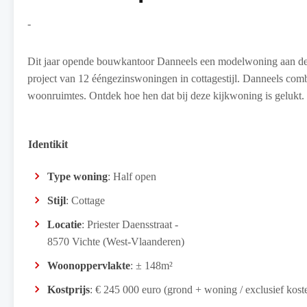
-
Dit jaar opende bouwkantoor Danneels een modelwoning aan de P
project van 12 ééngezinswoningen in cottagestijl. Danneels combi
woonruimtes. Ontdek hoe hen dat bij deze kijkwoning is gelukt.
Identikit
Type woning
: Half open
Stijl
: Cottage
Locatie
: Priester Daensstraat -
8570 Vichte (West-Vlaanderen)
Woonoppervlakte
: ± 148m²
Kostprijs
: € 245 000 euro (grond + woning / exclusief kost