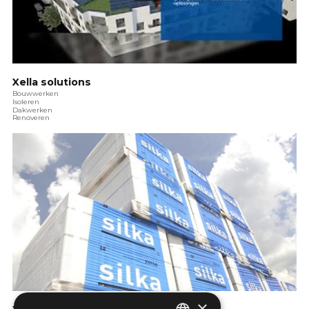
Xella solutions
Bouwwerken
Isoleren
Dakwerken
Renoveren
×