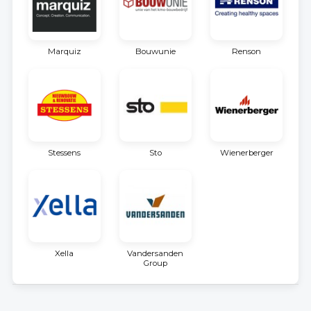
Marquiz
Bouwunie
Renson
Stessens
Sto
Wienerberger
Xella
Vandersanden
Group