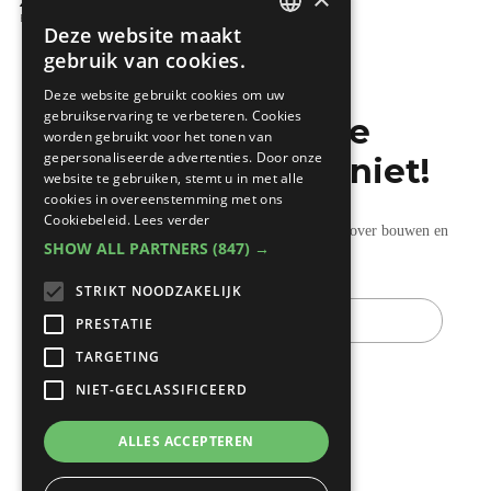
Xella renovatieconcepten
Bouwwerken
Deze website maakt
DUTCH
gebruik van cookies.
FRENCH
Deze website gebruikt cookies om uw
gebruikservaring te verbeteren. Cookies
Mis de laatste
worden gebruikt voor het tonen van
gepersonaliseerde advertenties. Door onze
bouwnieuwtjes niet!
website te gebruiken, stemt u in met alle
cookies in overeenstemming met ons
Cookiebeleid.
Lees verder
Ontvang onze wekelijkse updates vol nuttige tips over bouwen en
SHOW ALL PARTNERS
(847) →
verbouwen.
STRIKT NOODZAKELIJK
E-
mail
PRESTATIE
TARGETING
NIET-GECLASSIFICEERD
ALLES ACCEPTEREN