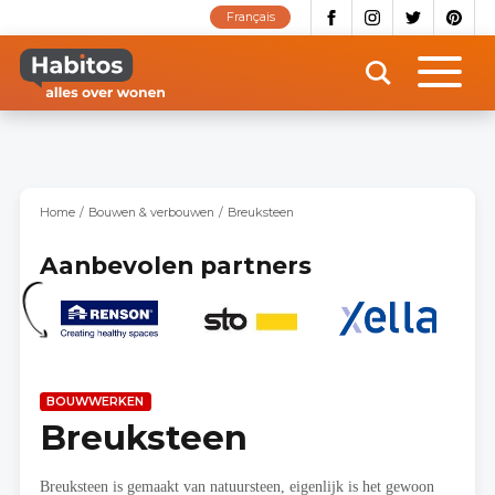
Overslaan
Français
en
naar
de
inhoud
gaan
Home
Bouwen & verbouwen
Breuksteen
Aanbevolen partners
BOUWWERKEN
Breuksteen
Breuksteen is gemaakt van natuursteen, eigenlijk is het gewoon