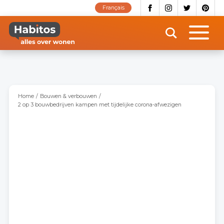
Overslaan
Français
en
naar
de
inhoud
gaan
Home
Bouwen & verbouwen
2 op 3 bouwbedrijven kampen met tijdelijke corona-afwezigen