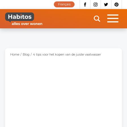
Overslaan
Français
en
naar
de
inhoud
gaan
Home
Blog
4 tips voor het kopen van de juiste vaatwasser