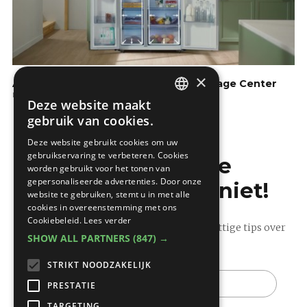
×
Amerikaanse koelkast RS8000 | Beverage Center
De keuken
Deze website maakt
DUTCH
gebruik van cookies.
FRENCH
Deze website gebruikt cookies om uw
gebruikservaring te verbeteren. Cookies
Mis de laatste
worden gebruikt voor het tonen van
gepersonaliseerde advertenties. Door onze
bouwnieuwtjes niet!
website te gebruiken, stemt u in met alle
cookies in overeenstemming met ons
Cookiebeleid.
Lees verder
Ontvang onze wekelijkse updates vol nuttige tips over
SHOW ALL PARTNERS
(847) →
bouwen en verbouwen.
STRIKT NOODZAKELIJK
E-
mail
PRESTATIE
TARGETING