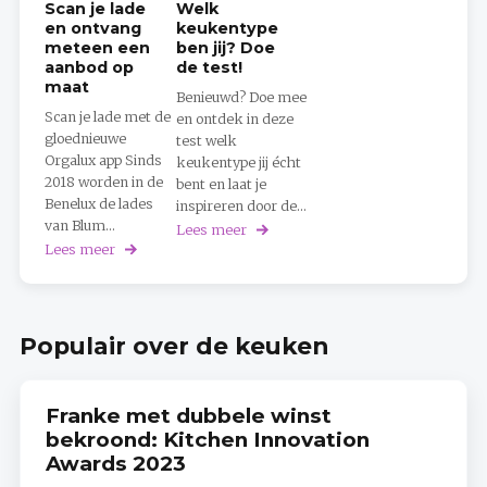
Scan je lade
Welk
en ontvang
keukentype
meteen een
ben jij? Doe
aanbod op
de test!
maat
Benieuwd? Doe mee
Scan je lade met de
en ontdek in deze
gloednieuwe
test welk
Orgalux app Sinds
keukentype jij écht
2018 worden in de
bent en laat je
Benelux de lades
inspireren door de...
van Blum...
Lees meer
over
Welk
Lees meer
over
keukentype
Scan
ben
je
jij?
lade
Doe
en
Populair over de keuken
de
ontvang
test!
meteen
een
aanbod
Franke met dubbele winst
op
maat
bekroond: Kitchen Innovation
Awards 2023