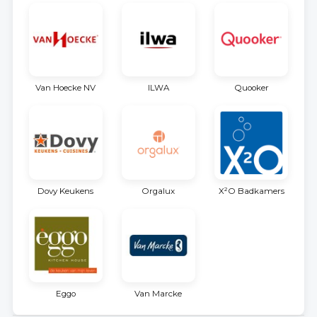
Van Hoecke NV
ILWA
Quooker
Dovy Keukens
Orgalux
X²O Badkamers
Eggo
Van Marcke