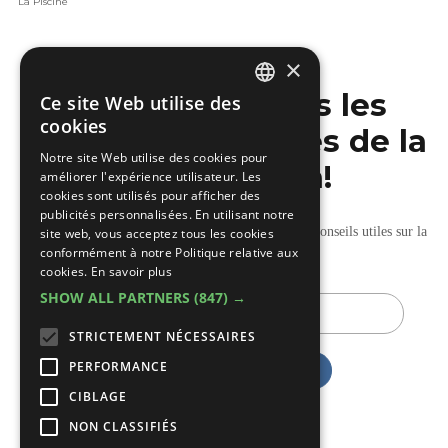
La Piscine
×
Ne manquez pas les
Ce site Web utilise des
DUTCH
cookies
dernières nouvelles de la
FRENCH
Notre site Web utilise des cookies pour
construction!
améliorer l'expérience utilisateur. Les
cookies sont utilisés pour afficher des
publicités personnalisées. En utilisant notre
Recevez nos mises à jour hebdomadaires pleines de conseils utiles sur la
site web, vous acceptez tous les cookies
conformément à notre Politique relative aux
construction et la rénovation.
cookies.
En savoir plus
SHOW ALL PARTNERS
(847) →
E-
mail
STRICTEMENT NÉCESSAIRES
PERFORMANCE
CIBLAGE
NON CLASSIFIÉS