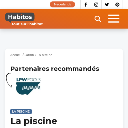
Aller
Nederlands
au
contenu
principal
Accueil
Jardin
La piscine
Partenaires recommandés
LA PISCINE
La piscine