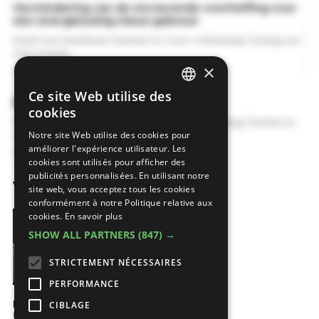
Vermindering van de onroerende voorheffing voor
een energiezuinig nieuw gebouw
Enkel voor nieuwbouw, herbouw en 'casco-verbouwing' Korting van
50% of 100%
×
Savoir plus
Voir toutes les primes
Ce site Web utilise des
DUTCH
Bouwen en verbouwen
cookies
Enkel voor nieuwbouw, herbouw en 'casco-verbouwing' bouwen en
FRENCH
Notre site Web utilise des cookies pour
verbouwen contrueren en fabriceren erkend
améliorer l'expérience utilisateur. Les
Savoir plus
cookies sont utilisés pour afficher des
publicités personnalisées. En utilisant notre
Vidéos
site web, vous acceptez tous les cookies
conformément à notre Politique relative aux
cookies.
En savoir plus
SHOW ALL PARTNERS
(847) →
STRICTEMENT NÉCESSAIRES
PERFORMANCE
KNX pour votre maison
CIBLAGE
Nadenken over bouwen