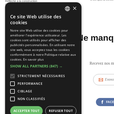
Réfléchir à la construction
C'est quoi la construction durable?
×
Ce site Web utilise des
DUTCH
cookies
FRENCH
Notre site Web utilise des cookies pour
Ne manqu
améliorer l'expérience utilisateur. Les
cookies sont utilisés pour afficher des
publicités personnalisées. En utilisant notre
site web, vous acceptez tous les cookies
conformément à notre Politique relative aux
cookies.
En savoir plus
Recevez nos mis
SHOW ALL PARTNERS
(847) →
E-
STRICTEMENT NÉCESSAIRES
mail
PERFORMANCE
CIBLAGE
NON CLASSIFIÉS
FAC
ACCEPTER TOUT
REFUSER TOUT