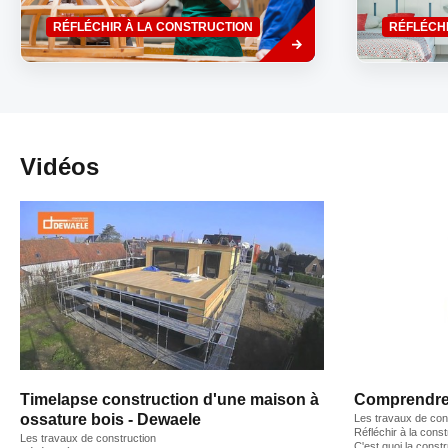
% entre...
Savoir
RÉFLÉCHIR À LA CONSTRUCTION
RÉFLÉCH
plus
Vidéos
Timelapse construction d'une maison à
Comprendre 
ossature bois - Dewaele
Les travaux de con
Réfléchir à la const
Les travaux de construction
C'est quoi la const