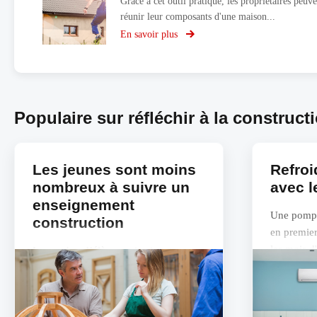
Grâce à cet outil pratique, les propriétaires peuv
réunir leur composants d'une maison...
En savoir plus
sur
Le
Smart
Home
Planner
de
Populaire sur réfléchir à la construct
KNX
Les jeunes sont moins
Refroi
nombreux à suivre un
avec l
enseignement
Une pompe 
construction
en premier
les mois d'
Le nombre d’élèves qui suivent un
également ê
enseignement construction à temps
plein dans les deuxième et troisième
degrés du secondaire a diminué de 12