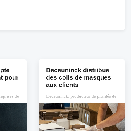
opte
Deceuninck distribue
t pour
des colis de masques
aux clients
reprises de
Deceuninck, producteur de profilés de
ntroduction
construction en pvc et aluminium, veut
r, selon
contribuer à la relance du secteur en
ion...
ces temps de corona. L’entreprise a...