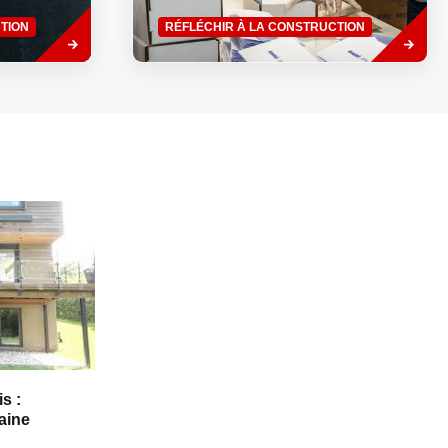
Savoir
Savoir
TION
RÉFLÉCHIR À LA CONSTRUCTION
plus
plus
s :
taine