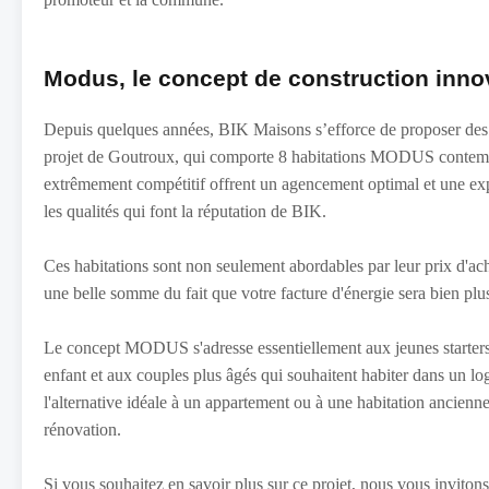
Modus, le concept de construction inno
Depuis quelques années, BIK Maisons s’efforce de proposer des 
projet de Goutroux, qui comporte 8 habitations MODUS contempor
extrêmement compétitif offrent un agencement optimal et une exp
les qualités qui font la réputation de BIK.
Ces habitations sont non seulement abordables par leur prix d'ach
une belle somme du fait que votre facture d'énergie sera bien plus
Le concept MODUS s'adresse essentiellement aux jeunes starters,
enfant et aux couples plus âgés qui souhaitent habiter dans un lo
l'alternative idéale à un appartement ou à une habitation ancien
rénovation.
Si vous souhaitez en savoir plus sur ce projet, nous vous invitons