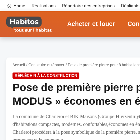
Aller
Top
Home
Réalisations
Répertoire des entreprises
Dépliants
au
navigation
contenu
Main
principal
navigation
Acheter et louer
Cons
Accueil
Construire et rénover
Pose de première pierre pour 8 habitati
RÉFLÉCHIR À LA CONSTRUCTION
Pose de première pierre p
MODUS » économes en én
La commune de Charleroi et BIK Maisons (Groupe Huyzentruyt) p
d'habitations compactes, modernes, confortables,économes en éne
Charleroi procèdera à la pose symbolique de la première pierre, sui
promoteur et la commune.