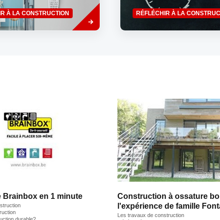
Read
IR À LA CONSTRUCTION
RÉFLÉCHIR À LA CONSTRUC
more
Brainbox en 1 minute
Construction à ossature boi
l'expérience de famille Fon
struction
ruction
Les travaux de construction
ruction durable?