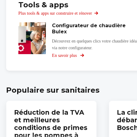
Tools & apps
Plus tools & apps sur construire et rénover
Configurateur de chaudière
Bulex
Découvrez en quelques clics votre chaudière idéa
via notre configurateur.
En savoir plus
sur
Configurateur
de
chaudière
Bulex
Populaire sur sanitaires
Réduction de la TVA
La cl
et meilleures
débar
conditions de primes
Bosch
pour les pompes à