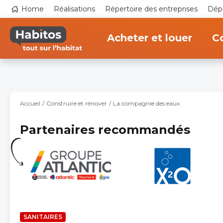
Aller
Top
Home
Réalisations
Répertoire des entreprises
Dépl
au
navigation
contenu
Main
principal
navigation
Acheter et louer
Co
Accueil
Construire et rénover
La compagnie des eaux
Partenaires recommandés
SANITAIRES