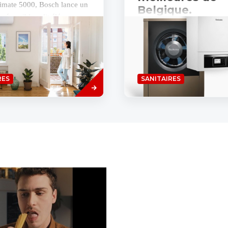
limate 5000, Bosch lance un
Belgique.
 réversible split élégant et
r le marché belge. Avec la
Buderus investit dans les no
ion Bosch ajoute une corde...
technologies. Buderus est fa
de pompes à chaleur depuis
derniers tests effectués prou
Savoir
RES
SANITAIRES
plus