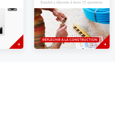
Easykit a répondu à leurs 25 questions
les plus fréquemment posées.
uvelles
briquant
 1968. Les
vent que...
Savoir
Savoir
RÉFLÉCHIR À LA CONSTRUCTION
plus
plus