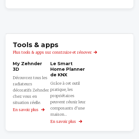
Tools & apps
Plus tools & apps sur construire et rénover
My Zehnder
Le Smart
3D
Home Planner
de KNX
Découvrez tous les
Grâce à cet outil
radiateurs
pratique, les
décoratifs Zehnder
propriétaires
chez vous en
peuvent réunir leur
situation réelle.
composants d'une
En savoir plus
sur
maison...
My
Zehnder
En savoir plus
sur
3D
Le
Smart
Home