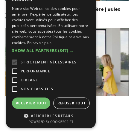
FRENCH
Notre site Web utilise des cookies pour
Remplacement rapide de votre chaudière | Bulex
améliorer l'expérience utilisateur. Les
Sanitaires
Chauffage
cookies sont utilisés pour afficher des
Rénover
publicités personnalisées. En utilisant notre
site web, vous acceptez tous les cookies
conformément à notre Politique relative aux
cookies.
En savoir plus
SHOW ALL PARTNERS
(847) →
STRICTEMENT NÉCESSAIRES
PERFORMANCE
CIBLAGE
NON CLASSIFIÉS
ACCEPTER TOUT
REFUSER TOUT
Renson: une maison bien fraîche
Refroidissement
AFFICHER LES DÉTAILS
POWERED BY COOKIESCRIPT