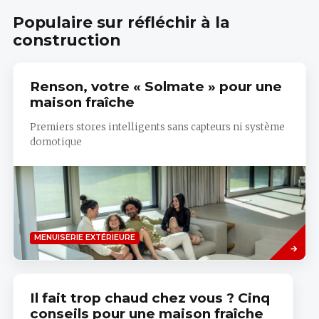
Planner
Populaire sur réfléchir à la
de
KNX
construction
Renson, votre « Solmate » pour une
maison fraîche
Premiers stores intelligents sans capteurs ni système
domotique
Savoir
MENUISERIE EXTÉRIEURE
plus
Il fait trop chaud chez vous ? Cinq
conseils pour une maison fraîche