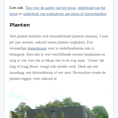
Lees ook
:
Tips voor de aanleg van het terras
,
onderhoud van het
terras
en
onderhoud van waterafvoer aan terras of tuinverharding
Planten
Veel planten betekent veel tuinonderhoud (planten inzaaien, 2 keer
per jaar snoeien, onkruid tussen planten weghalen). Een
verstandige
plantenkeuze
voor je onderhoudsarme tuin is
belangrijk. Kies niet te veel verschillende soorten tuinplanten en
zorg er ook voor dat ze elkaar niet in de weg staan. ‘Groen’ dat
lang of traag bloeit, vraagt ook minder werk. Denk aan een
taxushaag, een duizendknoop of een aster. Boomschors tussen de
planten leggen, remt onkruid af.