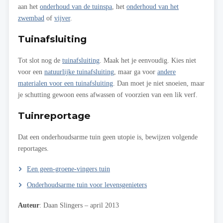
aan het
onderhoud van de tuinspa
, het
onderhoud van het
zwembad
of
vijver
.
Tuinafsluiting
Tot slot nog de
tuinafsluiting
. Maak het je eenvoudig. Kies niet
voor een
natuurlijke tuinafsluiting
, maar ga voor
andere
materialen voor een tuinafsluiting
. Dan moet je niet snoeien, maar
je schutting gewoon eens afwassen of voorzien van een lik verf.
Tuinreportage
Dat een onderhoudsarme tuin geen utopie is, bewijzen volgende
reportages.
Een geen-groene-vingers tuin
Onderhoudsarme tuin voor levensgenieters
Auteur
: Daan Slingers – april 2013