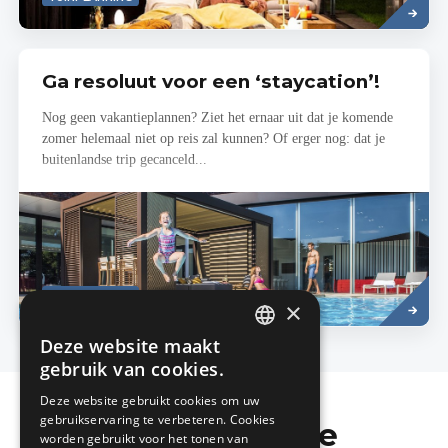
more
Ga resoluut voor een ‘staycation’!
Nog geen vakantieplannen? Ziet het ernaar uit dat je komende
zomer helemaal niet op reis zal kunnen? Of erger nog: dat je
buitenlandse trip gecanceld...
Lees
TUINPLANNING
meer
×
Deze website maakt
DUTCH
gebruik van cookies.
FRENCH
Deze website gebruikt cookies om uw
gebruikservaring te verbeteren. Cookies
Mis de laatste
worden gebruikt voor het tonen van