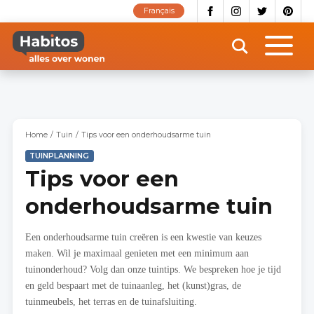
Overslaan
Français
en
naar
de
inhoud
gaan
Home
Tuin
Tips voor een onderhoudsarme tuin
TUINPLANNING
Tips voor een
onderhoudsarme tuin
Een onderhoudsarme tuin creëren is een kwestie van keuzes
maken. Wil je maximaal genieten met een minimum aan
tuinonderhoud? Volg dan onze tuintips. We bespreken hoe je tijd
en geld bespaart met de tuinaanleg, het (kunst)gras, de
tuinmeubels, het terras en de tuinafsluiting.