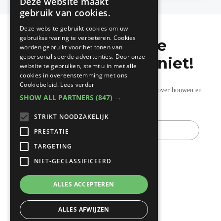
Deze website maakt
DUTCH
gebruik van cookies.
FRENCH
Deze website gebruikt cookies om uw
gebruikservaring te verbeteren. Cookies
Mis de laatste
worden gebruikt voor het tonen van
gepersonaliseerde advertenties. Door onze
bouwnieuwtjes niet!
website te gebruiken, stemt u in met alle
cookies in overeenstemming met ons
Cookiebeleid.
Lees verder
Ontvang onze wekelijkse updates vol nuttige tips over bouwen en
SHOW ALL PARTNERS
(847) →
verbouwen.
STRIKT NOODZAKELIJK
E-
mail
PRESTATIE
TARGETING
NIET-GECLASSIFICEERD
ALLES ACCEPTEREN
ALLES AFWIJZEN