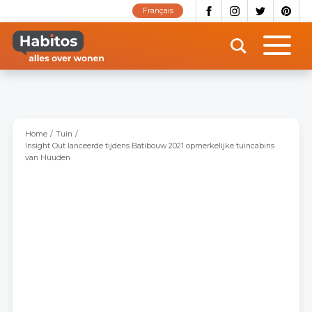
Overslaan
Français
en
naar
de
inhoud
gaan
Home
Tuin
Insight Out lanceerde tijdens Batibouw 2021 opmerkelijke tuincabins
van Huuden