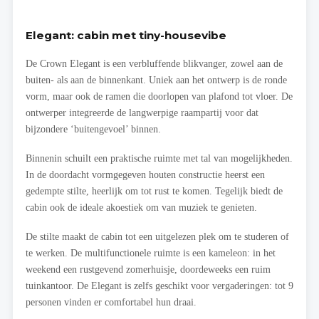
Elegant: cabin met tiny-housevibe
De Crown Elegant is een verbluffende blikvanger, zowel aan de
buiten- als aan de binnenkant. Uniek aan het ontwerp is de ronde
vorm, maar ook de ramen die doorlopen van plafond tot vloer. De
ontwerper integreerde de langwerpige raampartij voor dat
bijzondere ‘buitengevoel’ binnen.
Binnenin schuilt een praktische ruimte met tal van mogelijkheden.
In de doordacht vormgegeven houten constructie heerst een
gedempte stilte, heerlijk om tot rust te komen. Tegelijk biedt de
cabin ook de ideale akoestiek om van muziek te genieten.
De stilte maakt de cabin tot een uitgelezen plek om te studeren of
te werken. De multifunctionele ruimte is een kameleon: in het
weekend een rustgevend zomerhuisje, doordeweeks een ruim
tuinkantoor. De Elegant is zelfs geschikt voor vergaderingen: tot 9
personen vinden er comfortabel hun draai.