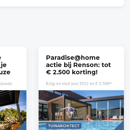
e
Paradise@home
 je
actie bij Renson: tot
auze
€ 2.500 korting!
ikkende
Krijg tot eind juni 2022 tot € 2.500*
 frame en
(excl. btw) korting op alle Renson
ijn het de
terrasoverkappingen. Alle info en
voorwaarden lees je hier: Paradise at
home...
Read
Lees
TUINARCHITECT
more
meer