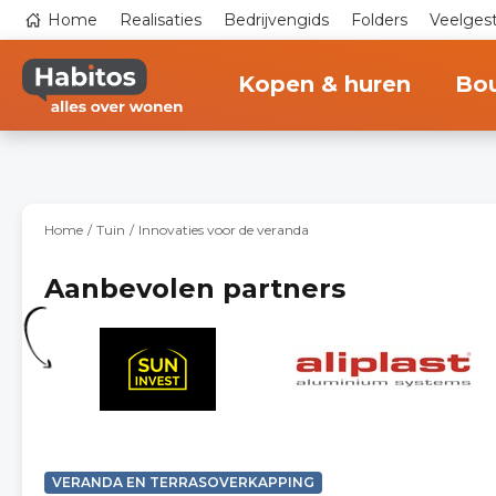
Overslaan
Top
Home
Realisaties
Bedrijvengids
Folders
Veelges
en
navigation
naar
Main
de
navigation
inhoud
Kopen & huren
Bo
gaan
Home
Tuin
Innovaties voor de veranda
Aanbevolen partners
VERANDA EN TERRASOVERKAPPING