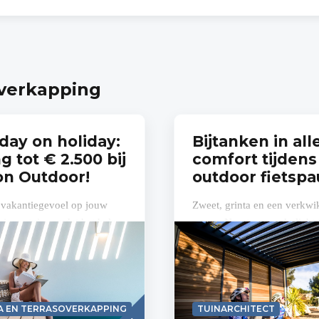
overkapping
day on holiday:
Bijtanken in all
g tot € 2.500 bij
comfort tijdens
n Outdoor!
outdoor fietsp
 vakantiegevoel op jouw
Zweet, grinta en een verkw
n jouw tuin, en dat het hele
pauze. Naast een vederlicht
? Met een Renson
stevig opgepompte banden z
kapping is het niet langer
hoofdingrediënten van een
r...
geslaagde...
Read
A EN TERRASOVERKAPPING
TUINARCHITECT
more