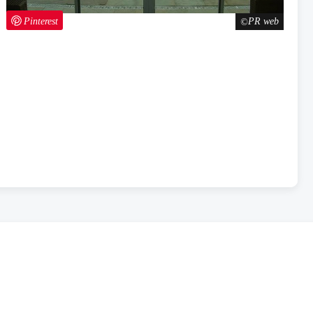
Pinterest
PR web