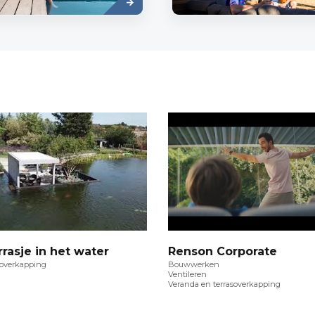
rasje in het water
Renson Corporate
soverkapping
Bouwwerken
Ventileren
Veranda en terrasoverkapping